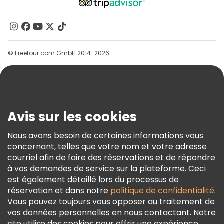
À Propos De Nous
Contactez-Nous
Groupes
© Freetour.com GmbH 2014-2026
Aide
Blog
Presse
Sécurité Et Confidentialité
Avis sur les cookies
Conditions Générales Et Mentions Légales
Nous avons besoin de certaines informations vous
Politique En Matière De Cookies
concernant, telles que votre nom et votre adresse
Freetour Prix
courriel afin de faire des réservations et de répondre
à vos demandes de service sur la plateforme. Ceci
Programme De Fidélité
est également détaillé lors du processus de
réservation et dans notre
politique de confidentialité
.
Vous pouvez toujours vous opposer au traitement de
vos données personnelles en nous contactant. Notre
site utilise des cookies pour offrir une expérience