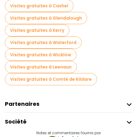
Visites gratuites à Cashel
Visites gratuites à Glendalough
Visites gratuites à Kerry
Visites gratuites à Waterford
Visites gratuites à Wicklow
Visites gratuites à Leenaun
Visites gratuites à Comté de Kildare
Partenaires
Rejoindre Freetour
Société
Connexion Du Fournisseur
Destinations
Notes et commentaires fournis par
Programme D’affiliation