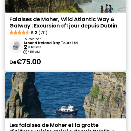
Falaises de Moher, Wild Atlantic Way &
Galway : Excursion d'1 jour depuis Dublin
9.3
(70)
Fournie par
Around Ireland Day Tours ltd
13 heures
6:55 AM
€75.00
De
Les falaises de Moher et la grotte