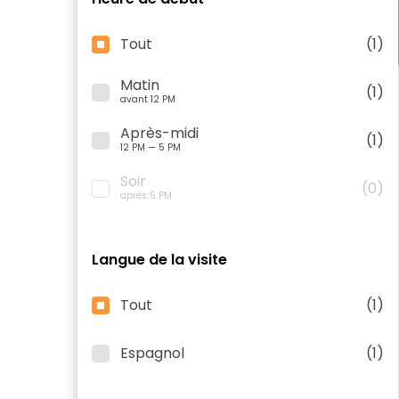
Tout
(1)
Matin
(1)
avant 12 PM
Après-midi
(1)
12 PM — 5 PM
Soir
(0)
après 5 PM
Langue de la visite
Tout
(1)
Espagnol
(1)