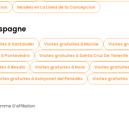
cion
Musées en La Linea de la Concepcion
 Espagne
ites à Santander
Visites gratuites à Murcie
Visites g
s à Pontevedra
Visites gratuites à Santa Cruz De Tenerife
ites à Besalú
Visites gratuites à Noia
Visites gratuite
sites gratuites à Avinyonet del Penedès
Visites gratuites
mme D’affiliation