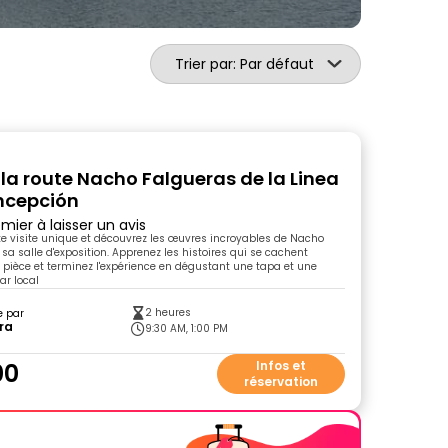
Trier par: Par défaut
 la route Nacho Falgueras de la Linea
ncepción
mier à laisser un avis
tte visite unique et découvrez les œuvres incroyables de Nacho
sa salle d'exposition. Apprenez les histoires qui se cachent
 pièce et terminez l'expérience en dégustant une tapa et une
ar local
2 heures
e par
ra
9:30 AM, 1:00 PM
00
Infos et
réservation