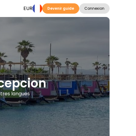
EUR
Devenir guide
Connexion
ncepcion
utres langues