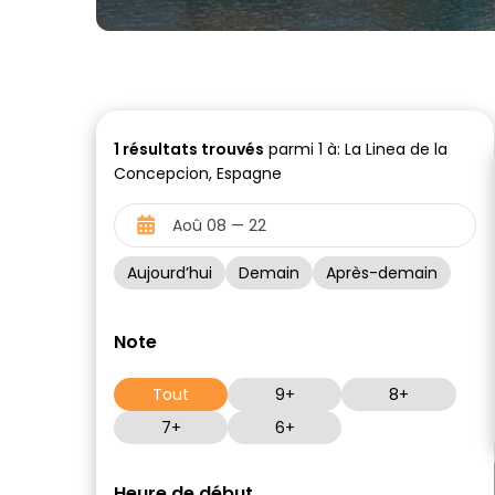
1
résultats trouvés
parmi 1 à: La Linea de la
Concepcion, Espagne
Aujourd’hui
Demain
Après-demain
Note
Tout
9+
8+
7+
6+
Heure de début