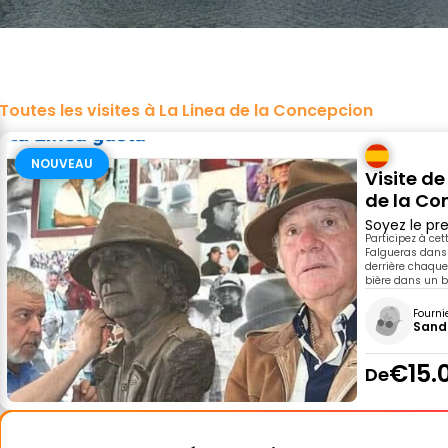
Toutes les visites à La Linea de la Concepcion
NOUVEAU
Visite de
de la Co
Soyez le pre
Participez à ce
Falgueras dans 
derrière chaque
bière dans un b
Fourni
Sand
€15.
De