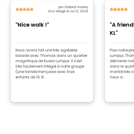
par Gobard Audrey
Avis rédigé le Jul 12, 2026
"Nice walk !"
"A friend
KL"
Nous avons fait une très agréable
Pour notre pr
balade avec Thomas dans un quartier
Lumpur, Thom
magnifique de Kuala Lumpur. Il s'est
démarrer not
très facilement intégré à notre groupe
dans le quart
(une famille française avec trois
montré très s
enfants de 10, 8...
nous a...