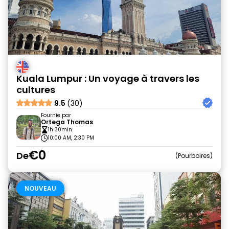
Kuala Lumpur : Un voyage à travers les
cultures
9.5
(30)
Fournie par
Ortega Thomas
1h 30min
10:00 AM, 2:30 PM
€0
De
Pourboires
NOUVEAU