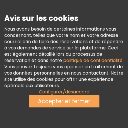
Presse
Sécurité Et Confidentialité
Avis sur les cookies
Conditions Générales Et Mentions Légales
Nous avons besoin de certaines informations vous
Politique En Matière De Cookies
concernant, telles que votre nom et votre adresse
Freetour Prix
courriel afin de faire des réservations et de répondre
à vos demandes de service sur la plateforme. Ceci
Programme De Fidélité
est également détaillé lors du processus de
réservation et dans notre
politique de confidentialité
.
Vous pouvez toujours vous opposer au traitement de
vos données personnelles en nous contactant. Notre
site utilise des cookies pour offrir une expérience
optimale aux utilisateurs.
Configurer/désaccord
Accepter et fermer