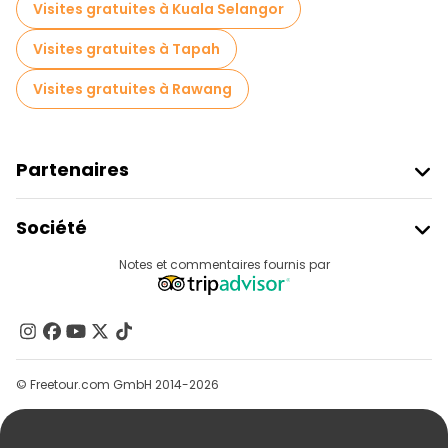
Visites gratuites à Kuala Selangor
Visites gratuites à Tapah
Visites gratuites à Rawang
Partenaires
Rejoindre Freetour
Société
Connexion Du Fournisseur
Destinations
Notes et commentaires fournis par
Programme D’affiliation
À Propos De Nous
Contactez-Nous
Groupes
© Freetour.com GmbH 2014-2026
Aide
Blog