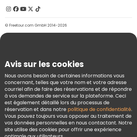
Contactez-Nous
Groupes
© Freetour.com GmbH 2014-2026
Aide
Blog
Presse
Sécurité Et Confidentialité
Avis sur les cookies
Conditions Générales Et Mentions Légales
Nous avons besoin de certaines informations vous
Politique En Matière De Cookies
concernant, telles que votre nom et votre adresse
Freetour Prix
courriel afin de faire des réservations et de répondre
à vos demandes de service sur la plateforme. Ceci
Programme De Fidélité
est également détaillé lors du processus de
réservation et dans notre
politique de confidentialité
.
Vous pouvez toujours vous opposer au traitement de
vos données personnelles en nous contactant. Notre
site utilise des cookies pour offrir une expérience
optimale aux utilisateurs.