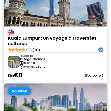
Kuala Lumpur : Un voyage à travers les
cultures
9.5
(30)
Fournie par
Ortega Thomas
1h 30min
10:00 AM, 2:30 PM
€0
De
Pourboires
NOUVEAU