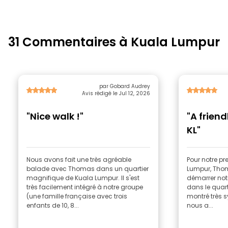
31 Commentaires à Kuala Lumpur
par Gobard Audrey
Avis rédigé le Jul 12, 2026
"Nice walk !"
"A friend
KL"
Nous avons fait une très agréable
Pour notre pr
balade avec Thomas dans un quartier
Lumpur, Thom
magnifique de Kuala Lumpur. Il s'est
démarrer not
très facilement intégré à notre groupe
dans le quart
(une famille française avec trois
montré très s
enfants de 10, 8...
nous a...