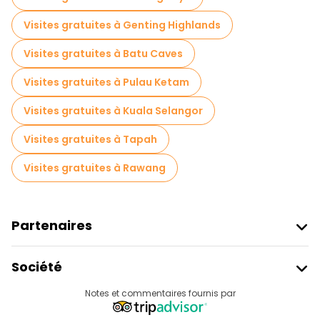
Visites gratuites à Genting Highlands
Visites gratuites à Batu Caves
Visites gratuites à Pulau Ketam
Visites gratuites à Kuala Selangor
Visites gratuites à Tapah
Visites gratuites à Rawang
Partenaires
Rejoindre Freetour
Société
Connexion Du Fournisseur
Destinations
Notes et commentaires fournis par
Programme D’affiliation
À Propos De Nous