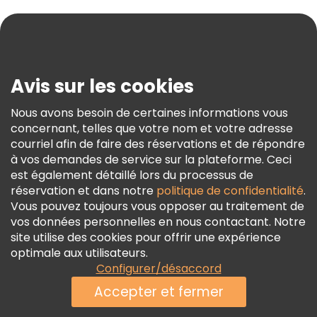
Aide
Blog
Presse
Sécurité Et Confidentialité
Avis sur les cookies
Conditions Générales Et Mentions Légales
Nous avons besoin de certaines informations vous
Politique En Matière De Cookies
concernant, telles que votre nom et votre adresse
Freetour Prix
courriel afin de faire des réservations et de répondre
à vos demandes de service sur la plateforme. Ceci
Programme De Fidélité
est également détaillé lors du processus de
réservation et dans notre
politique de confidentialité
.
Vous pouvez toujours vous opposer au traitement de
vos données personnelles en nous contactant. Notre
site utilise des cookies pour offrir une expérience
optimale aux utilisateurs.
Configurer/désaccord
Accepter et fermer