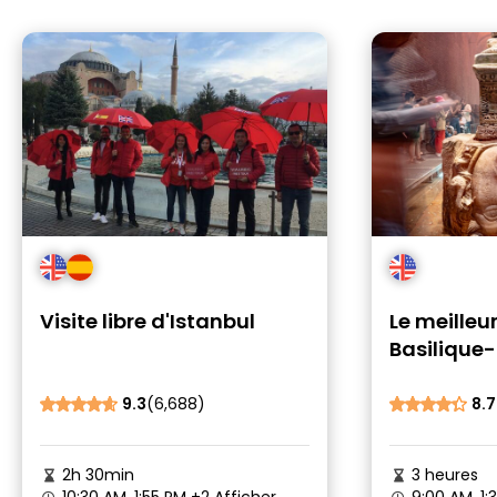
Visite libre d'Istanbul
Le meilleur
Basilique-
Mosquée b
Bazar
9.3
(6,688)
8.7
2h 30min
3 heures