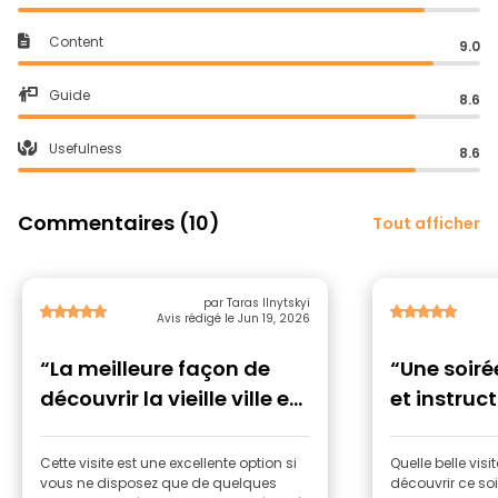
Content
9.0
Guide
8.6
Usefulness
8.6
Commentaires (10)
Tout afficher
par Taras Ilnytskyi
Avis rédigé le Jun 19, 2026
“La meilleure façon de
“Une soiré
découvrir la vieille ville en
et instruct
soirée”
Cette visite est une excellente option si
Quelle belle vis
vous ne disposez que de quelques
découvrir ce soir