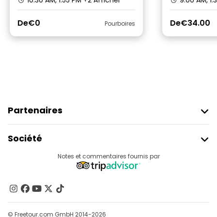
10:30 AM, 1:55 PM
+2 Afficher
9:00 AM, 1:
De
€0
De
€34.00
Pourboires
Partenaires
Rejoindre Freetour
Société
Connexion Du Fournisseur
Destinations
Notes et commentaires fournis par
Programme D’affiliation
À Propos De Nous
Contactez-Nous
Groupes
© Freetour.com GmbH 2014-2026