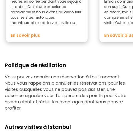
heures en soirée pendant votre séjour à
Emrah connaissa
Istanbul. Ce fut une expérience
son sujet. Quel
formidable et nous avons pu découvrir
en retard, mais 
tous les sites historiques
compréhensif et
incontournables de la vieille ville au
visite. Outre le 
cours de notre promenade de 2 à 2,5
magnifique et q
heures. La visite était à la fois très
en charme à me
En savoir plus
En savoir plu
instructive et divertissante, grâce à
décline, toutes 
notre guide. 5 étoiles pour l'ambiance,
vraiment permis
le guide et la ville la nuit. Je
soirée. Merci… Et je recommande sans
recommande vivement !
hésiter cette vis
s'intéressent à 
Politique de résiliation
des palais et de
ou même à ceux
simplement pre
Vous pouvez annuler une réservation à tout moment.
Nous vous rappelons d'annuler les réservations pour les
visites auxquelles vous ne pouvez pas assister. Une
absence signalée vous fait perdre des points pour votre
niveau client et réduit les avantages dont vous pouvez
profiter.
Autres visites à Istanbul