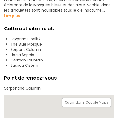
éclatante de la Mosquée bleue et de Sainte-Sophie, dont
les silhouettes sont inoubliables sous le ciel nocturne.
Lire plus
Nous continuerons jusqu'à la citerne basilicale, qui
surplombe le monde caché sous la ville, et nous verrons
Cette activité inclut:
l'élégant Hürrem Sultan Hamam, cadeau d'amour d'un
sultan à sa reine.
Egyptian Obelisk
The Blue Mosque
Vous entendrez des histoires inoubliables, sentirez l'âme de
Serpent Column
la ville et verrez Istanbul comme jamais auparavant.
Hagia Sophia
German Fountain
Basilica Cistern
Point de rendez-vous
Serpentine Column
Ouvrir dans Google Maps