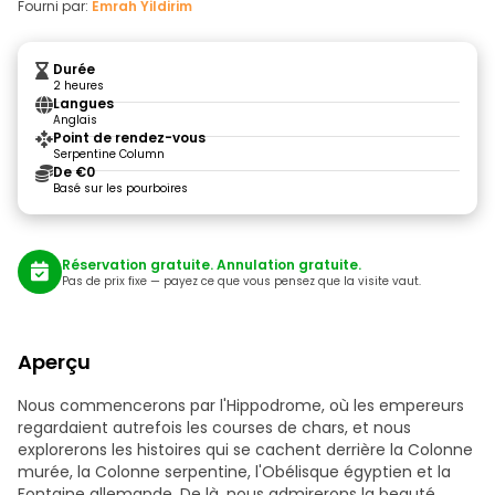
Fourni par:
Emrah Yildirim
Durée
2 heures
Langues
Anglais
Point de rendez-vous
Serpentine Column
De €0
Basé sur les pourboires
Réservation gratuite. Annulation gratuite.
Pas de prix fixe — payez ce que vous pensez que la visite vaut.
Aperçu
Nous commencerons par l'Hippodrome, où les empereurs
regardaient autrefois les courses de chars, et nous
explorerons les histoires qui se cachent derrière la Colonne
murée, la Colonne serpentine, l'Obélisque égyptien et la
Fontaine allemande. De là, nous admirerons la beauté