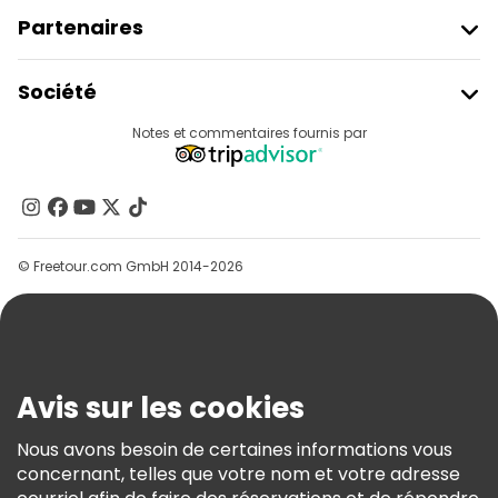
Partenaires
Rejoindre Freetour
Société
Connexion Du Fournisseur
Destinations
Notes et commentaires fournis par
Programme D’affiliation
À Propos De Nous
Contactez-Nous
Groupes
© Freetour.com GmbH 2014-2026
Aide
Blog
Presse
Sécurité Et Confidentialité
Avis sur les cookies
Conditions Générales Et Mentions Légales
Nous avons besoin de certaines informations vous
Politique En Matière De Cookies
concernant, telles que votre nom et votre adresse
Freetour Prix