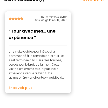
par simonetta gobbi
Avis rédigé le Apr 14, 2026
“Tour avec Ines... une
expérience ”
Une visite guidée par Inès, qui a
commencé à la tombée de la nuit… et
s'est terminée à la lueur des torches,
bercés par le bruit de la mer… Cette
visite s'est avérée être la plus belle
expérience vécue à Ibiza ! Une
atmosphère « enchantée », guidés à
travers des paysages à couper le
souffle et des beautés naturelles qui
En savoir plus
nous ont laissés sans voix ! Notre guide
nous a emmenés à la découverte de
petites merveilles secrètes...chaque pas
était source d'émerveillement et de
gratitude pour la beauté qui nous