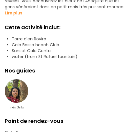
révélés. Vous découvrirez les dieux de l'Antiquité que les
gens vénéraient dans ce petit mais très puissant morceau
de terre au milieu de la Méditerranée.
Lire plus
Découvrez tous les empires qui se sont emparés de cette
Cette activité inclut:
île, et combien de personnes différentes y ont vécu et y
ont laissé leur propre empreinte.
Torre d'en Rovira
Cala Bassa beach Club
Nous nous promènerons dans la nature, en visitant des
Sunset Cala Conta
falaises, des grottes, des points de vue élevés, des joyaux
water (from St Rafael fountain)
au coucher du soleil et des plages cachées.
Nos guides
Inês Grilo
Point de rendez-vous