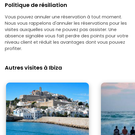
Politique de résiliation
entourait. Merci à Ines pour la passion
et la compétence qu'elle nous a
transmises à travers son savoir, et
Vous pouvez annuler une réservation à tout moment.
merci aussi à son petit Aluni qui, par sa
Nous vous rappelons d'annuler les réservations pour les
présence discrète et agréable, nous a
visites auxquelles vous ne pouvez pas assister. Une
ouvert la voie pour découvrir la
absence signalée vous fait perdre des points pour votre
merveilleuse côte de Cala Bassa. Une
niveau client et réduit les avantages dont vous pouvez
guide très empathique et compétente,
profiter.
tant sur le plan culturel qu'en tant
qu'accompagnatrice naturaliste. À
faire absolument.
Autres visites à Ibiza