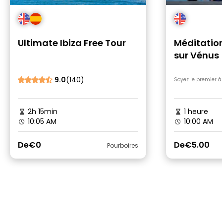
Ultimate Ibiza Free Tour
Méditatio
sur Vénus
9.0
(140)
Soyez le premier à
2h 15min
1 heure
10:05 AM
10:00 AM
De
€0
De
€5.00
Pourboires