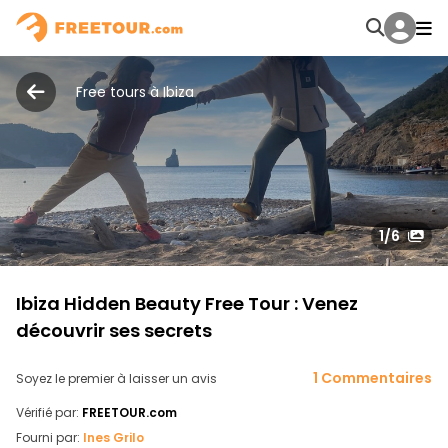
Free tours à Ibiza
1
/6
Ibiza Hidden Beauty Free Tour : Venez
découvrir ses secrets
1 Commentaires
Soyez le premier à laisser un avis
Vérifié par:
FREETOUR.com
Fourni par:
Ines Grilo