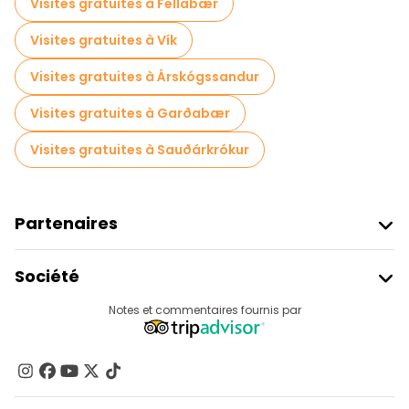
Visites gratuites à Fellabær
Visites gratuites à Vík
Visites gratuites à Árskógssandur
Visites gratuites à Garðabær
Visites gratuites à Sauðárkrókur
Partenaires
Rejoindre Freetour
Société
Connexion Du Fournisseur
Destinations
Notes et commentaires fournis par
Programme D’affiliation
À Propos De Nous
Contactez-Nous
Groupes