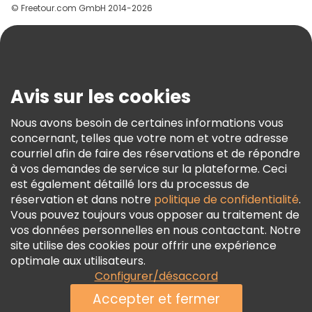
© Freetour.com GmbH 2014-2026
Aide
Blog
Presse
Sécurité Et Confidentialité
Avis sur les cookies
Conditions Générales Et Mentions Légales
Nous avons besoin de certaines informations vous
Politique En Matière De Cookies
concernant, telles que votre nom et votre adresse
Freetour Prix
courriel afin de faire des réservations et de répondre
à vos demandes de service sur la plateforme. Ceci
Programme De Fidélité
est également détaillé lors du processus de
réservation et dans notre
politique de confidentialité
.
Vous pouvez toujours vous opposer au traitement de
vos données personnelles en nous contactant. Notre
site utilise des cookies pour offrir une expérience
optimale aux utilisateurs.
Configurer/désaccord
Accepter et fermer