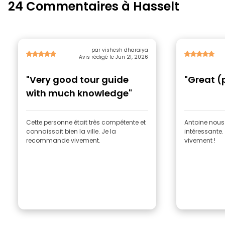
24 Commentaires à Hasselt
par vishesh dharaiya
Avis rédigé le Jun 21, 2026
"Very good tour guide
"Great (
with much knowledge"
Cette personne était très compétente et
Antoine nous a
connaissait bien la ville. Je la
intéressante
recommande vivement.
vivement !