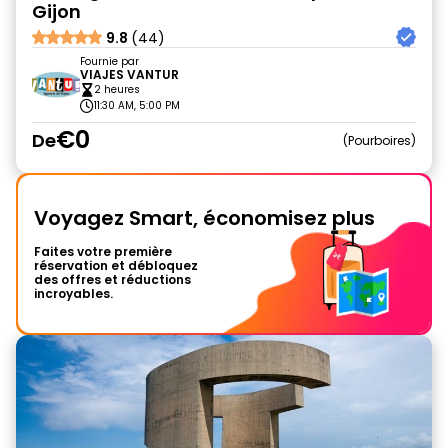
Gijon
9.8
(44)
Fournie par
VIAJES VANTUR
2 heures
11:30 AM, 5:00 PM
€0
De
Pourboires
Voyagez Smart, économisez plus
Faites votre première
réservation et débloquez
des offres et réductions
incroyables.