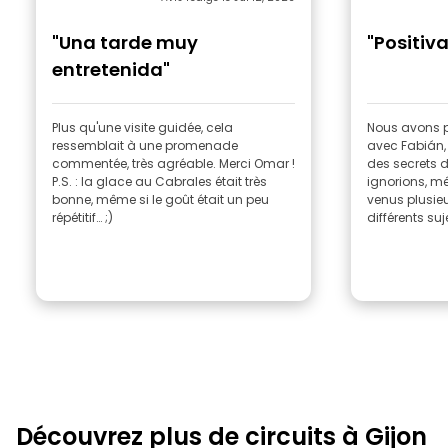
"Una tarde muy
"Positiva
entretenida"
Plus qu'une visite guidée, cela
Nous avons 
ressemblait à une promenade
avec Fabián, 
commentée, très agréable. Merci Omar !
des secrets 
P.S. : la glace au Cabrales était très
ignorions, m
bonne, même si le goût était un peu
venus plusieu
répétitif… ;)
différents suje
Découvrez plus de circuits à Gijon