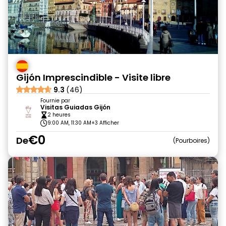
Gijón Imprescindible - Visite libre
9.3
(46)
Fournie par
Visitas Guiadas Gijón
2 heures
9:00 AM, 11:30 AM
+3 Afficher
€0
De
Pourboires