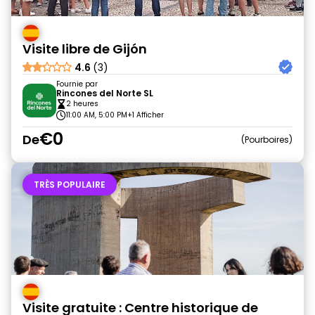
Visite libre de Gijón
4.6
(3)
Fournie par
Rincones del Norte SL
2 heures
11:00 AM, 5:00 PM
+1 Afficher
€0
De
Pourboires
TRÈS POPULAIRE
Visite gratuite : Centre historique de