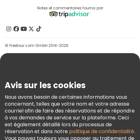
Connexion Du Fournisseur
Destinations
Notes et commentaires fournis par
Programme D’affiliation
À Propos De Nous
Contactez-Nous
Groupes
© Freetour.com GmbH 2014-2026
Aide
Blog
Presse
Sécurité Et Confidentialité
Avis sur les cookies
Conditions Générales Et Mentions Légales
Nous avons besoin de certaines informations vous
Politique En Matière De Cookies
concernant, telles que votre nom et votre adresse
Freetour Prix
courriel afin de faire des réservations et de répondre
à vos demandes de service sur la plateforme. Ceci
Programme De Fidélité
est également détaillé lors du processus de
réservation et dans notre
politique de confidentialité
.
Vous pouvez toujours vous opposer au traitement de