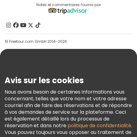
Destinations
Notes et commentaires fournis par
Programme D’affiliation
À Propos De Nous
Contactez-Nous
Groupes
© Freetour.com GmbH 2014-2026
Aide
Blog
Presse
Sécurité Et Confidentialité
Avis sur les cookies
Conditions Générales Et Mentions Légales
Nous avons besoin de certaines informations vous
Politique En Matière De Cookies
concernant, telles que votre nom et votre adresse
Freetour Prix
courriel afin de faire des réservations et de répondre
à vos demandes de service sur la plateforme. Ceci
Programme De Fidélité
est également détaillé lors du processus de
réservation et dans notre
politique de confidentialité
.
Vous pouvez toujours vous opposer au traitement de