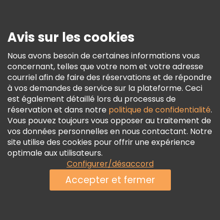
Presse
Sécurité Et Confidentialité
Avis sur les cookies
Conditions Générales Et Mentions Légales
Nous avons besoin de certaines informations vous
Politique En Matière De Cookies
concernant, telles que votre nom et votre adresse
Freetour Prix
courriel afin de faire des réservations et de répondre
à vos demandes de service sur la plateforme. Ceci
Programme De Fidélité
est également détaillé lors du processus de
réservation et dans notre
politique de confidentialité
.
Vous pouvez toujours vous opposer au traitement de
vos données personnelles en nous contactant. Notre
site utilise des cookies pour offrir une expérience
optimale aux utilisateurs.
Configurer/désaccord
Accepter et fermer