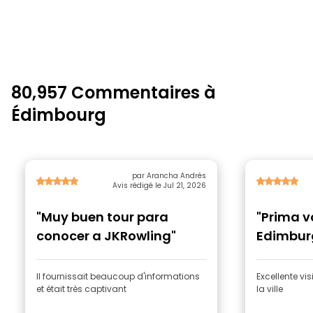
80,957 Commentaires à
Édimbourg
par Arancha Andrés
Avis rédigé le Jul 21, 2026
"Muy buen tour para
"Prima v
conocer a JKRowling"
Edimbur
Il fournissait beaucoup d'informations
Excellente vi
et était très captivant
la ville