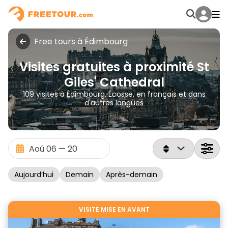
Free tours à Édimbourg
Visites gratuites à proximité St
Giles' Cathedral
109 visites à Édimbourg, Écosse, en français et dans
d'autres langues
Aujourd’hui
Demain
Après-demain
VISITE MISE EN AVANT