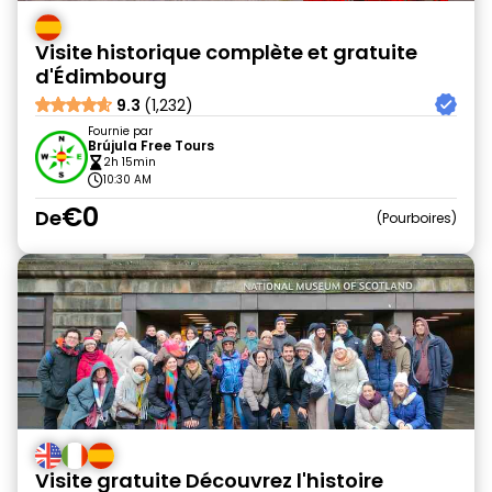
Visite historique complète et gratuite
d'Édimbourg
9.3
(1,232)
Fournie par
Brújula Free Tours
2h 15min
10:30 AM
€0
De
Pourboires
Visite gratuite Découvrez l'histoire