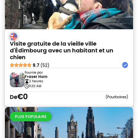
Visite gratuite de la vieille ville
d'Édimbourg avec un habitant et un
chien
9.7
(52)
Fournie par
Fraser Horn
2 heures
11:30 AM
€0
De
Pourboires
PLUS POPULAIRE