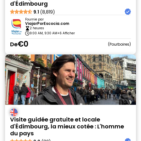
d'Édimbourg
9.1
(8,819)
Fournie par
ViajarPorEscocia.com
2 heures
9:00 AM, 9:30 AM
+6 Afficher
€0
De
Pourboires
Visite guidée gratuite et locale
d'Édimbourg, la mieux cotée : L'homme
du pays