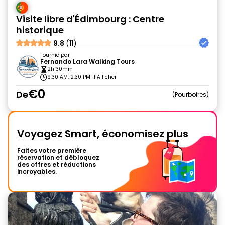
Visite libre d'Édimbourg : Centre
historique
9.8
(11)
Fournie par
Fernando Lara Walking Tours
2h 30min
9:30 AM, 2:30 PM
+1 Afficher
€0
De
Pourboires
Voyagez Smart, économisez plus
Faites votre première
réservation et débloquez
des offres et réductions
incroyables.