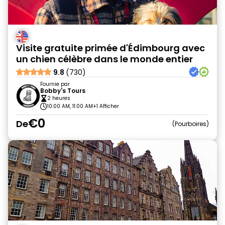
Visite gratuite primée d'Édimbourg avec
un chien célèbre dans le monde entier
9.8
(730)
Fournie par
Bobby's Tours
2 heures
10:00 AM, 11:00 AM
+1 Afficher
€0
De
Pourboires