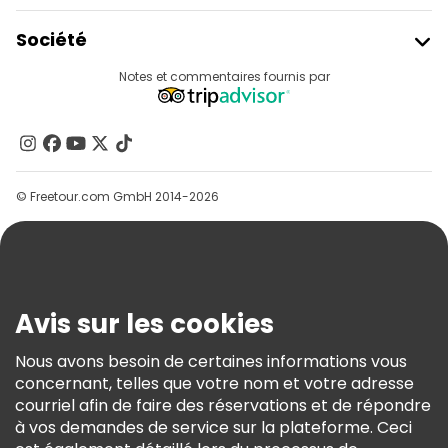
Visites gratuites à proximité Edinburgh Castle
Rejoindre Freetour
Société
Connexion Du Fournisseur
Visites gratuites à proximité St Giles' Cathedral
Destinations
Notes et commentaires fournis par
Programme D’affiliation
Visites gratuites à proximité Royal Mile
À Propos De Nous
Contactez-Nous
Groupes
© Freetour.com GmbH 2014-2026
Aide
Blog
Presse
Sécurité Et Confidentialité
Avis sur les cookies
Conditions Générales Et Mentions Légales
Nous avons besoin de certaines informations vous
Politique En Matière De Cookies
concernant, telles que votre nom et votre adresse
Freetour Prix
courriel afin de faire des réservations et de répondre
à vos demandes de service sur la plateforme. Ceci
Programme De Fidélité