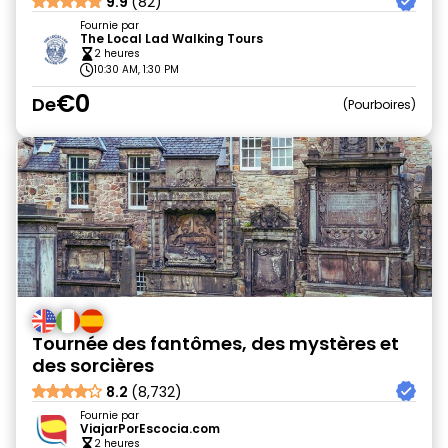
9.9
(82)
Fournie par
The Local Lad Walking Tours
2 heures
10:30 AM, 1:30 PM
€0
De
Pourboires
Tournée des fantômes, des mystères et
des sorcières
8.2
(8,732)
Fournie par
ViajarPorEscocia.com
2 heures