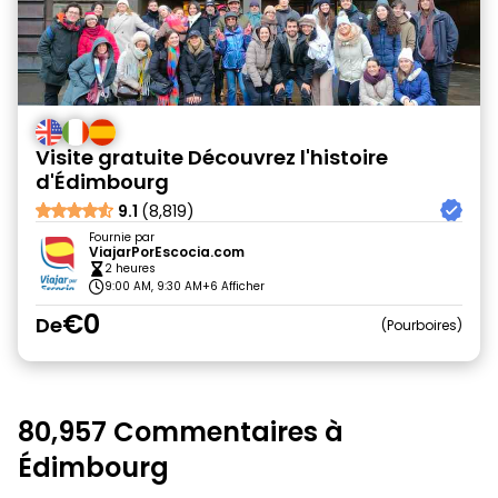
Visite gratuite Découvrez l'histoire
d'Édimbourg
9.1
(8,819)
Fournie par
ViajarPorEscocia.com
2 heures
9:00 AM, 9:30 AM
+6 Afficher
€0
De
Pourboires
80,957 Commentaires à
Édimbourg