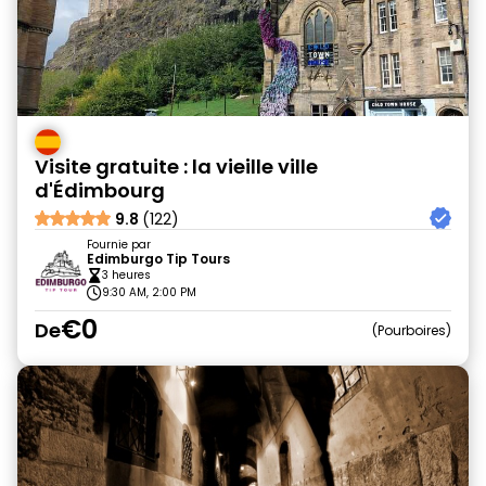
Visite gratuite : la vieille ville
d'Édimbourg
9.8
(122)
Fournie par
Edimburgo Tip Tours
3 heures
9:30 AM, 2:00 PM
€0
De
Pourboires