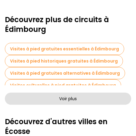
Découvrez plus de circuits à
Édimbourg
Visites à pied gratuites essentielles à Édimbourg
Visites à pied historiques gratuites à Édimbourg
Visites à pied gratuites alternatives à Édimbourg
Visites culturelles à pied gratuites à Édimbourg
Visites à pied sans art à Édimbourg
Voir plus
Visites à pied gratuites pour les familles à Édimbourg
Découvrez d'autres villes en
Tournée des pubs à Édimbourg
Écosse
Visites autoguidées en Édimbourg