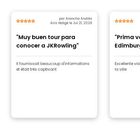
par Arancha Andrés
Avis rédigé le Jul 21, 2026
"Muy buen tour para
"Prima v
conocer a JKRowling"
Edimbur
Il fournissait beaucoup d'informations
Excellente vi
et était très captivant
la ville