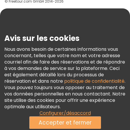
© Freetour.com GmbH 2014-2026
Aide
Blog
Presse
Sécurité Et Confidentialité
Avis sur les cookies
Conditions Générales Et Mentions Légales
Nous avons besoin de certaines informations vous
Politique En Matière De Cookies
concernant, telles que votre nom et votre adresse
Freetour Prix
courriel afin de faire des réservations et de répondre
à vos demandes de service sur la plateforme. Ceci
Programme De Fidélité
est également détaillé lors du processus de
réservation et dans notre
politique de confidentialité
.
Vous pouvez toujours vous opposer au traitement de
vos données personnelles en nous contactant. Notre
site utilise des cookies pour offrir une expérience
optimale aux utilisateurs.
Configurer/désaccord
Accepter et fermer