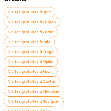
Croisières en Dubrovnik
Visites guidées gratuites sur le thème des légendes et de l'épouvante Dubrovnik
Visites gratuites à Split
Visite gratuite de la vieille ville à Dubrovnik
Visites gratuites à Zagreb
Visites de dégustation locales à Dubrovnik
Visites gratuites à Zadar
Visites nocturnes gratuites à Dubrovnik
Visites gratuites à Pula
Visites gastronomiques à Dubrovnik
Visites gratuites à Trogir
Visites gratuites à proximité Rector's Palace
Visites gratuites à Rijeka
Visites gratuites à proximité Large Onofrio's Fountain
Visites gratuites à Rovinj
Visites gratuites à proximité Sponza Palace
Visites gratuites à Cavtat
Visites gratuites à Méduline
Visites gratuites à Novigrad