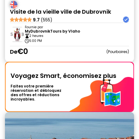
Visite de la vieille ville de Dubrovnik
9.7
(555)
Fournie par
MyDubrovnikTours by Vlaho
2 heures
5:00 PM
€0
De
Pourboires
Voyagez Smart, économisez plus
Faites votre première
réservation et débloquez
des offres et réductions
incroyables.