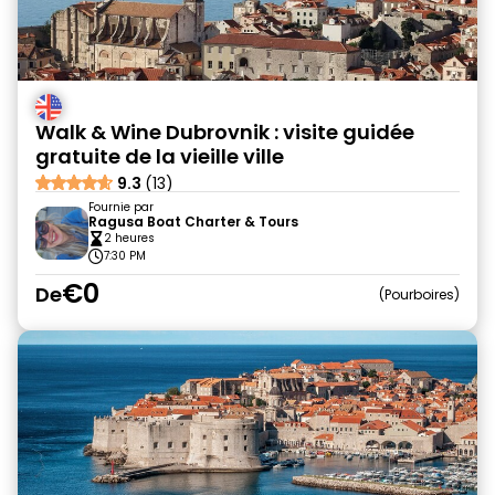
Walk & Wine Dubrovnik : visite guidée
gratuite de la vieille ville
9.3
(13)
Fournie par
Ragusa Boat Charter & Tours
2 heures
7:30 PM
€0
De
Pourboires