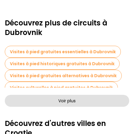
Découvrez plus de circuits à
Dubrovnik
Visites à pied gratuites essentielles à Dubrovnik
Visites à pied historiques gratuites à Dubrovnik
Visites à pied gratuites alternatives à Dubrovnik
Visites culturelles à pied gratuites à Dubrovnik
Visites à pied gratuites pour les familles à Dubrovnik
Voir plus
Activités sportives à Dubrovnik
Découvrez d'autres villes en
Visites autoguidées en Dubrovnik
Croatie