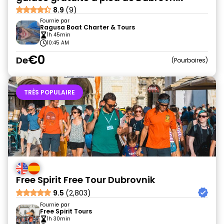
8.9
(9)
Fournie par
Ragusa Boat Charter & Tours
1h 45min
10:45 AM
€0
De
Pourboires
TRÈS POPULAIRE
Free Spirit Free Tour Dubrovnik
9.5
(2,803)
Fournie par
Free Spirit Tours
1h 30min