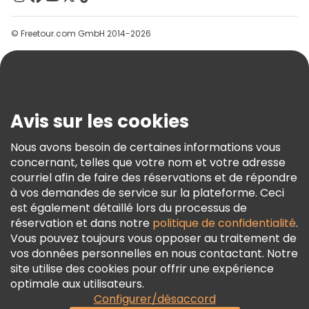
Groupes
© Freetour.com GmbH 2014-2026
Aide
Blog
Presse
Sécurité Et Confidentialité
Avis sur les cookies
Conditions Générales Et Mentions Légales
Nous avons besoin de certaines informations vous
Politique En Matière De Cookies
concernant, telles que votre nom et votre adresse
Freetour Prix
courriel afin de faire des réservations et de répondre
à vos demandes de service sur la plateforme. Ceci
Programme De Fidélité
est également détaillé lors du processus de
réservation et dans notre
politique de confidentialité
.
Vous pouvez toujours vous opposer au traitement de
vos données personnelles en nous contactant. Notre
site utilise des cookies pour offrir une expérience
optimale aux utilisateurs.
Configurer/désaccord