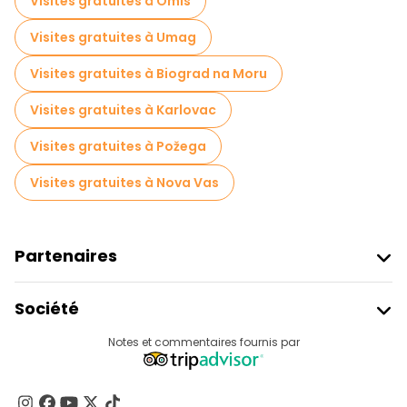
Visites gratuites à Omis
Visites gratuites à Umag
Visites gratuites à Biograd na Moru
Visites gratuites à Karlovac
Visites gratuites à Požega
Visites gratuites à Nova Vas
Partenaires
Rejoindre Freetour
Société
Connexion Du Fournisseur
Destinations
Notes et commentaires fournis par
Programme D’affiliation
À Propos De Nous
Contactez-Nous