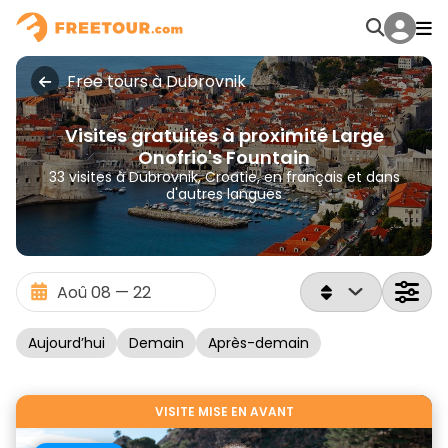
Free tours à Dubrovnik
Visites gratuites à proximité Large
Onofrio's Fountain
33 visites à Dubrovnik, Croatie, en français et dans
d'autres langues
Aujourd’hui
Demain
Après-demain
VISITE MISE EN AVANT