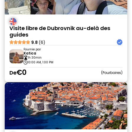
Visite libre de Dubrovnik au-delà des
guides
9.8
(6)
Fournie par
Katica
1h 30min
10:00 AM, 1:00 PM
€0
De
Pourboires