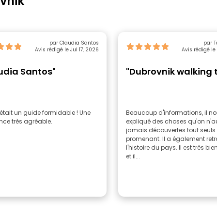
vnik
par Claudia Santos
par 
Avis rédigé le Jul 17, 2026
Avis rédigé le
udia Santos"
"Dubrovnik walking 
tait un guide formidable ! Une
Beaucoup d'informations, il n
nce très agréable.
expliqué des choses qu'on n'au
jamais découvertes tout seuls
promenant. Il a également retr
l'histoire du pays. Il est très bi
et il...