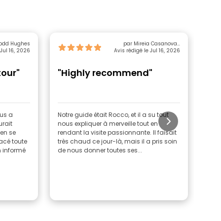
Todd Hughes
par Mireia Casanovas
 Jul 16, 2026
Avis rédigé le Jul 16, 2026
Montasell
tour"
"Highly recommend"
"Fr
ous a
Notre guide était Rocco, et il a su tout
Sara
rait
nous expliquer à merveille tout en
symp
 en se
rendant la visite passionnante. Il faisait
la v
acé toute
très chaud ce jour-là, mais il a pris soin
à 10
en informé
de nous donner toutes ses...