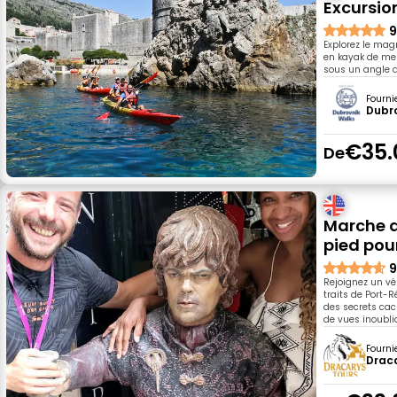
Excursio
9
Explorez le mag
en kayak de mer
sous un angle d
Fourni
Dubr
€35.
De
Marche de
pied pou
9
Rejoignez un vé
traits de Port-R
des secrets cach
de vues inoubli
Fourni
Drac