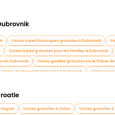
 Dubrovnik
ik
Visites à pied historiques gratuites à Dubrovnik
Vi
Visites à pied gratuites pour les familles à Dubrovnik
es en Dubrovnik
Visites guidées gratuites sur le thème d
Visites de dégustation locales à Dubrovnik
Visites noct
es gratuites à proximité Rector's Palace
Visites gratuites
Croatie
à Zagreb
Visites gratuites à Zadar
Visites gratuites à