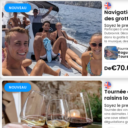
NOUVEAU
Navigati
des grott
Soyez le pre
Participez à un
Dubrovnik. Déco
dans la grotte 
la musique, des
Fourni
Ragu
Tour
€70.
De
NOUVEAU
Tournée 
raisins 
Soyez le pre
Tournée des vin
vins dalmates. P
une cave sélect
dégustations 