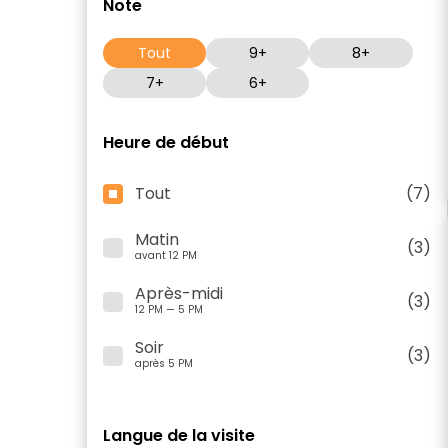
Note
Tout
9+
8+
7+
6+
Heure de début
Tout
(7)
Matin
(3)
avant 12 PM
Après-midi
(3)
12 PM — 5 PM
Soir
(3)
après 5 PM
Langue de la visite