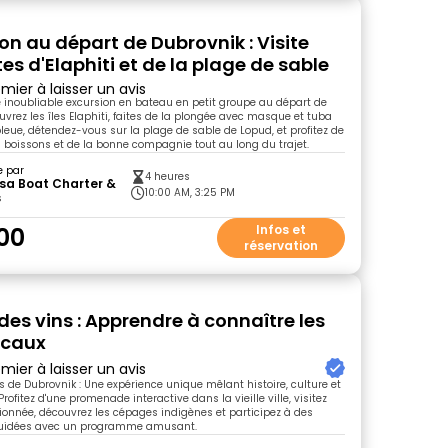
on au départ de Dubrovnik : Visite
es d'Elaphiti et de la plage de sable
mier à laisser un avis
e inoubliable excursion en bateau en petit groupe au départ de
uvrez les îles Elaphiti, faites de la plongée avec masque et tuba
bleue, détendez-vous sur la plage de sable de Lopud, et profitez de
 boissons et de la bonne compagnie tout au long du trajet.
e par
4 heures
sa Boat Charter &
10:00 AM, 3:25 PM
s
00
Infos et
réservation
des vins : Apprendre à connaître les
locaux
mier à laisser un avis
s de Dubrovnik : Une expérience unique mêlant histoire, culture et
rofitez d'une promenade interactive dans la vieille ville, visitez
ionnée, découvrez les cépages indigènes et participez à des
guidées avec un programme amusant.