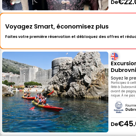
€22.
De
Voyagez Smart, économisez plus
Faites votre première réservation et débloquez des offres et réduc
Excursio
Dubrovn
Soyez le pre
Participez à cet
l'été à Dubrovni
avant de pagaye
nique. À ne pas
Fourni
Dubr
€45.
De