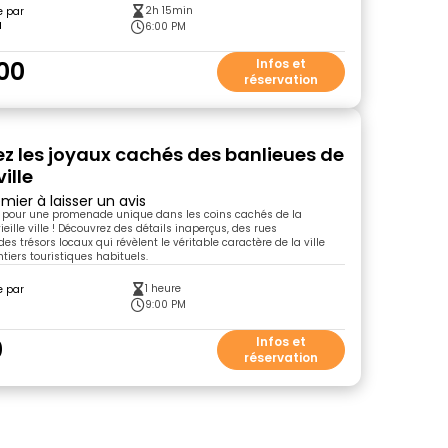
2h 15min
e par
a
6:00 PM
00
Infos et
réservation
z les joyaux cachés des banlieues de
ville
mier à laisser un avis
 pour une promenade unique dans les coins cachés de la
ieille ville ! Découvrez des détails inaperçus, des rues
s trésors locaux qui révèlent le véritable caractère de la ville
tiers touristiques habituels.
1 heure
e par
9:00 PM
0
Infos et
réservation