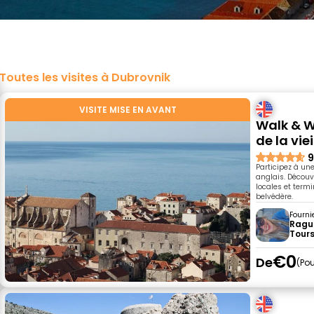
Toutes les visites à Dubrovnik
VISITE MISE EN AVANT
Walk & W
de la viei
9
Participez à un
anglais. Découvr
locales et term
belvédère.
Fourni
Ragu
Tour
€0
De
Pou