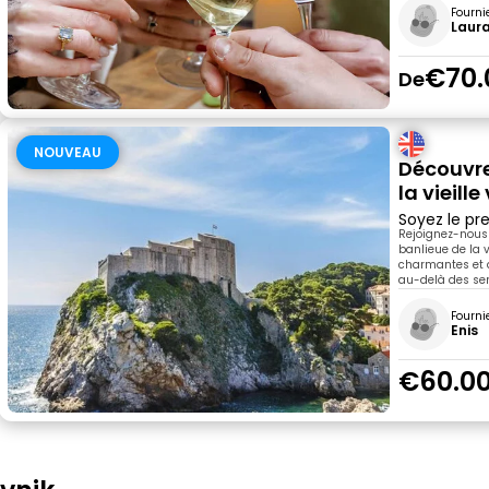
Fourni
Laur
€70.
De
NOUVEAU
Découvre
la vieille 
Soyez le pre
Rejoignez-nous
banlieue de la v
charmantes et de
au-delà des sen
Fourni
Enis
€60.0