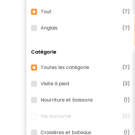
Tout
(7)
Anglais
(7)
Catégorie
Toutes les catégorie
(7)
Visite à pied
(3)
Nourriture et boissons
(1)
Vie nocturne
(0)
Croisières et bateaux
(1)