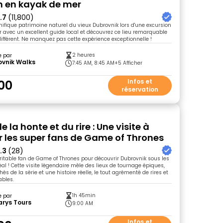
n en kayak de mer
.7
(11,800)
nifique patrimoine naturel du vieux Dubrovnik lors d'une excursion
 avec un excellent guide local et découvrez ce lieu remarquable
ifférent. Ne manquez pas cette expérience exceptionnelle !
2 heures
e par
ovnik Walks
7:45 AM, 8:45 AM
+5 Afficher
00
Infos et
réservation
 la honte et du rire : Une visite à
r les super fans de Game of Thrones
.3
(28)
ritable fan de Game of Thrones pour découvrir Dubrovnik sous les
éal ! Cette visite légendaire mêle des lieux de tournage épiques,
és de la série et une histoire réelle, le tout agrémenté de rires et
ables.
1h 45min
e par
arys Tours
9:00 AM
Infos et