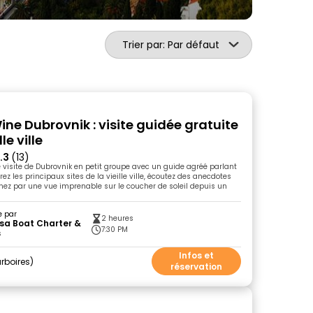
Trier par: Par défaut
ine Dubrovnik : visite guidée gratuite
lle ville
.3
(13)
e visite de Dubrovnik en petit groupe avec un guide agréé parlant
ez les principaux sites de la vieille ville, écoutez des anecdotes
inez par une vue imprenable sur le coucher de soleil depuis un
e par
2 heures
sa Boat Charter &
7:30 PM
s
Infos et
rboires
réservation