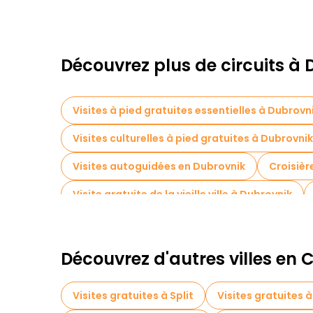
Découvrez plus de circuits à
Visites à pied gratuites essentielles à Dubrovn
Visites culturelles à pied gratuites à Dubrovnik
Visites autoguidées en Dubrovnik
Croisièr
Visite gratuite de la vieille ville à Dubrovnik
Visites gastronomiques à Dubrovnik
Visit
Visites gratuites à proximité Sponza Palace
Découvrez d'autres villes en 
Visites gratuites à Split
Visites gratuites 