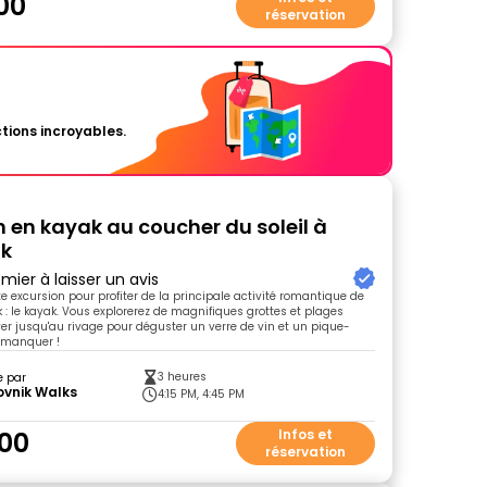
00
réservation
tions incroyables.
n en kayak au coucher du soleil à
ik
mier à laisser un avis
te excursion pour profiter de la principale activité romantique de
k : le kayak. Vous explorerez de magnifiques grottes et plages
r jusqu'au rivage pour déguster un verre de vin et un pique-
 manquer !
3 heures
e par
ovnik Walks
4:15 PM, 4:45 PM
00
Infos et
réservation