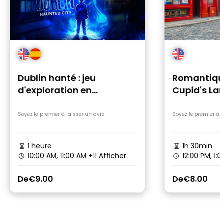
Dublin hanté : jeu
Romantiqu
d'exploration en
Cupid's La
autonomie et visite
d'explora
guidée à pied sur le
Soyez le premier à laisser un avis
Soyez le premier à
thème des fantômes
1 heure
1h 30min
10:00 AM, 11:00 AM
+11 Afficher
12:00 PM, 1
De
€9.00
De
€8.00