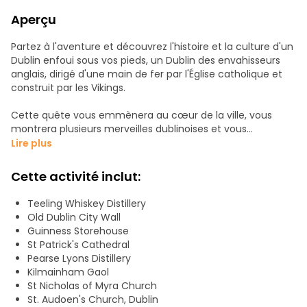
Aperçu
Partez à l'aventure et découvrez l'histoire et la culture d'un
Dublin enfoui sous vos pieds, un Dublin des envahisseurs
anglais, dirigé d'une main de fer par l'Église catholique et
construit par les Vikings.
Cette quête vous emmènera au cœur de la ville, vous
montrera plusieurs merveilles dublinoises et vous
découvrirez quelques secrets en chemin. Êtes-vous prêt ?
Lire plus
Points forts :
Cette activité inclut:
Découvrez quelques sites remarquables ainsi que de
véritables secrets de Dublin.
Teeling Whiskey Distillery
Profitez de l'aventure pour découvrir les détails cachés de
Old Dublin City Wall
la ville qui vous entoure.
Guinness Storehouse
Révélez le lien entre le monde extraterrestre et le monde
St Patrick's Cathedral
humain tel que nous le connaissons.
Pearse Lyons Distillery
Essayez un nouveau type d'expérience, le mélange parfait
Kilmainham Gaol
entre une visite guidée, un jeu d'évasion en plein air et une
St Nicholas of Myra Church
chasse au trésor.
St. Audoen's Church, Dublin