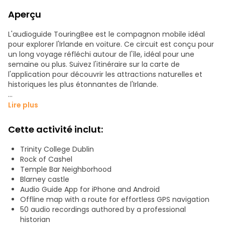
Aperçu
L'audioguide TouringBee est le compagnon mobile idéal
pour explorer l'Irlande en voiture. Ce circuit est conçu pour
un long voyage réfléchi autour de l'île, idéal pour une
semaine ou plus. Suivez l'itinéraire sur la carte de
l'application pour découvrir les attractions naturelles et
historiques les plus étonnantes de l'Irlande.
Les points forts sont les suivants :
Lire plus
- Dublin et Belfast
- Les falaises de Moher et la Chaussée des Géants
Cette activité inclut:
- Les parcs nationaux du Connemara et de Killarney
- Châteaux et abbayes médiévaux
Trinity College Dublin
- Plages magnifiques et forêts luxuriantes
Rock of Cashel
Temple Bar Neighborhood
Le circuit présente 50 points d'intérêt, avec des récits
Blarney castle
rédigés par des journalistes professionnels et des
Audio Guide App for iPhone and Android
historiens, le tout teinté d'humour et de passion pour le
Offline map with a route for effortless GPS navigation
voyage.
50 audio recordings authored by a professional
historian