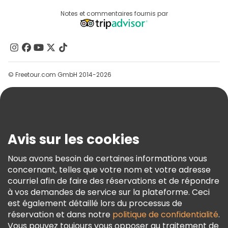
Connexion Du Fournisseur
Destinations
Notes et commentaires fournis par
Programme D’affiliation
À Propos De Nous
Contactez-Nous
Groupes
© Freetour.com GmbH 2014-2026
Aide
Blog
Presse
Sécurité Et Confidentialité
Avis sur les cookies
Conditions Générales Et Mentions Légales
Nous avons besoin de certaines informations vous
Politique En Matière De Cookies
concernant, telles que votre nom et votre adresse
Freetour Prix
courriel afin de faire des réservations et de répondre
à vos demandes de service sur la plateforme. Ceci
Programme De Fidélité
est également détaillé lors du processus de
réservation et dans notre
politique de confidentialité
.
Vous pouvez toujours vous opposer au traitement de