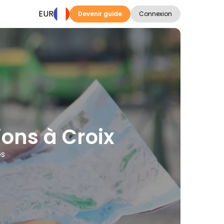
EUR
Devenir guide
Connexion
tions à Croix
es