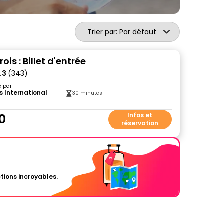
Trier par: Par défaut
ois : Billet d'entrée
.3
(343)
e par
s International
30 minutes
00
Infos et
réservation
tions incroyables.