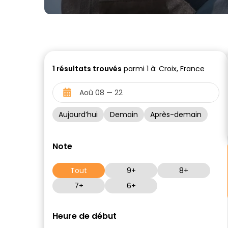
1
résultats trouvés
parmi 1 à: Croix, France
Aujourd’hui
Demain
Après-demain
Note
Tout
9+
8+
7+
6+
Heure de début