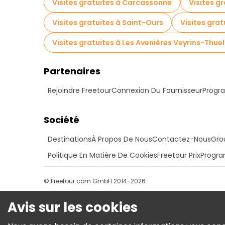
Visites gratuites à Carcassonne
Visites g
Visites gratuites à Saint-Ours
Visites gra
Visites gratuites à Les Avenières Veyrins-Thuel
Partenaires
Rejoindre Freetour
Connexion Du Fournisseur
Progra
Société
Destinations
À Propos De Nous
Contactez-Nous
Gro
Politique En Matière De Cookies
Freetour Prix
Progra
© Freetour.com GmbH 2014-2026
Avis sur les cookies