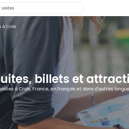
s à Croix
uites, billets et attrac
 visites à Croix, France, en français et dans d'autres langu