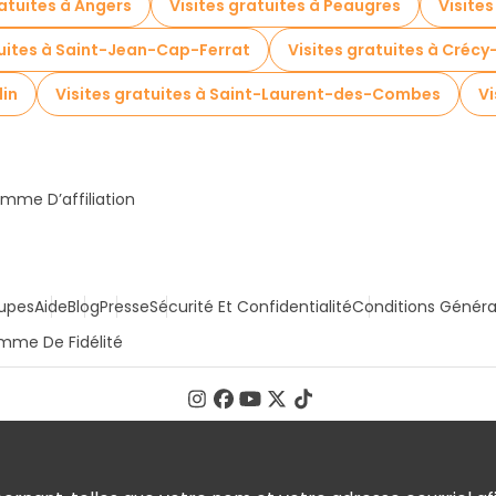
ratuites à Angers
Visites gratuites à Peaugres
Visites
tuites à Saint-Jean-Cap-Ferrat
Visites gratuites à Crécy
lin
Visites gratuites à Saint-Laurent-des-Combes
Vi
mme D’affiliation
upes
Aide
Blog
Presse
Sécurité Et Confidentialité
Conditions Généra
mme De Fidélité