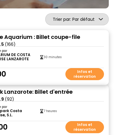
Trier par: Par défaut
 Aquarium : Billet coupe-file
.5
(166)
e par
RIUM DE COSTA
30 minutes
ISE LANZAROTE
00
Infos et
réservation
 Lanzarote: Billet d'entrée
.9
(92)
e par
park Costa
7 heures
se, S.L.
00
Infos et
réservation