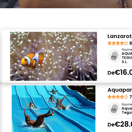
Lanzarote
8
Fourni
AQUA
TEGU
S.L.
€16.
De
Aquapark
7
Fourni
Aqua
Tegui
€28.
De