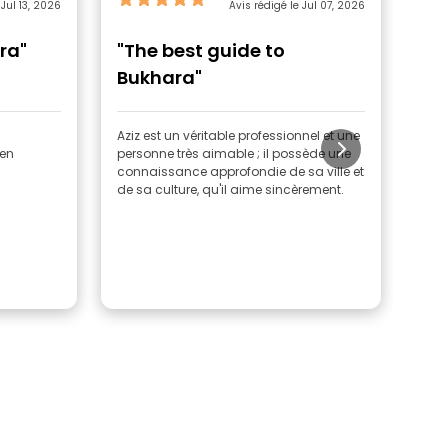
 Jul 13, 2026
Avis rédigé le Jul 07, 2026
ra"
"The best guide to
"A
Bukhara"
Aziz est un véritable professionnel et une
Lazi
ien
personne très aimable ; il possède une
enth
connaissance approfondie de sa ville et
malg
de sa culture, qu'il aime sincèrement.
beau
Bouk