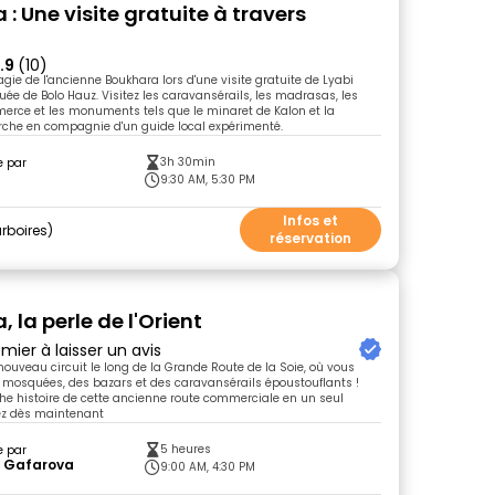
: Une visite gratuite à travers
.9
(10)
gie de l'ancienne Boukhara lors d'une visite gratuite de Lyabi
ée de Bolo Hauz. Visitez les caravansérails, les madrasas, les
rce et les monuments tels que le minaret de Kalon et la
'Arche en compagnie d'un guide local expérimenté.
3h 30min
e par
9:30 AM, 5:30 PM
Infos et
rboires
réservation
 la perle de l'Orient
mier à laisser un avis
ouveau circuit le long de la Grande Route de la Soie, où vous
 mosquées, des bazars et des caravansérails époustouflants !
che histoire de cette ancienne route commerciale en un seul
ez dès maintenant
5 heures
e par
a Gafarova
9:00 AM, 4:30 PM