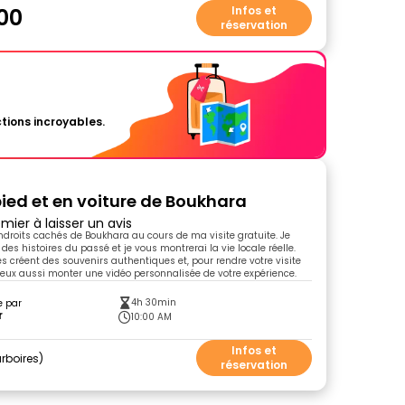
00
Infos et
réservation
tions incroyables.
pied et en voiture de Boukhara
mier à laisser un avis
ndroits cachés de Boukhara au cours de ma visite gratuite. Je
des histoires du passé et je vous montrerai la vie locale réelle.
créent des souvenirs authentiques et, pour rendre votre visite
 peux aussi monter une vidéo personnalisée de votre expérience.
4h 30min
e par
r
10:00 AM
Infos et
rboires
réservation