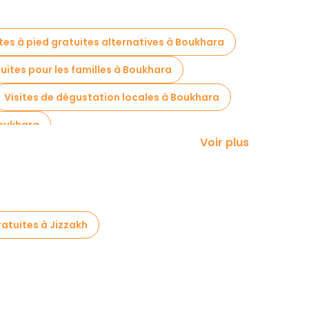
ites à pied gratuites alternatives à Boukhara
tuites pour les familles à Boukhara
Visites de dégustation locales à Boukhara
Boukhara
Voir plus
 gratuites à proximité Magoki Attori Mosque
ratuites à Jizzakh