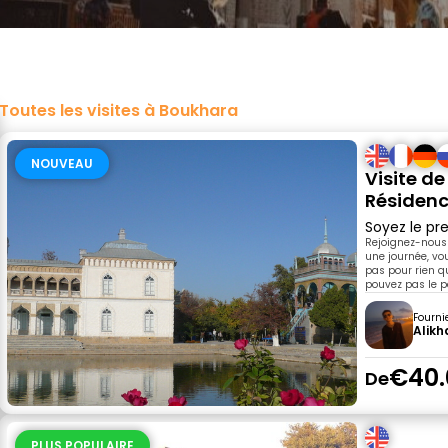
Toutes les visites à Boukhara
NOUVEAU
Visite d
Résidenc
Soyez le pre
Rejoignez-nous e
une journée, vou
pas pour rien qu
pouvez pas le p
Fourni
Alikh
€40.
De
PLUS POPULAIRE