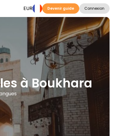
EUR
Devenir guide
Connexion
illes à Boukhara
 langues