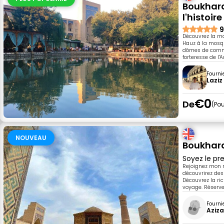
Boukhara 
l'histoire
9
Découvrez la ma
Hauz à la mosqu
dômes de comme
forteresse de l
Fourni
Laziz
€0
De
Pou
NOUVEAU
Boukhara,
Soyez le pre
Rejoignez mon n
découvrirez des
Découvrez la ri
voyage. Réserv
Fourni
Aziz