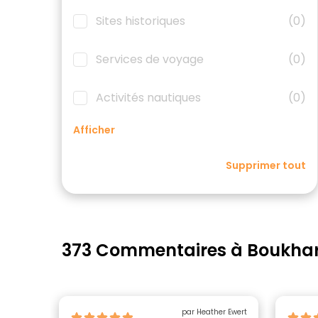
Sites historiques
(0)
Services de voyage
(0)
Activités nautiques
(0)
Afficher
Supprimer tout
373 Commentaires à Boukha
par Heather Ewert