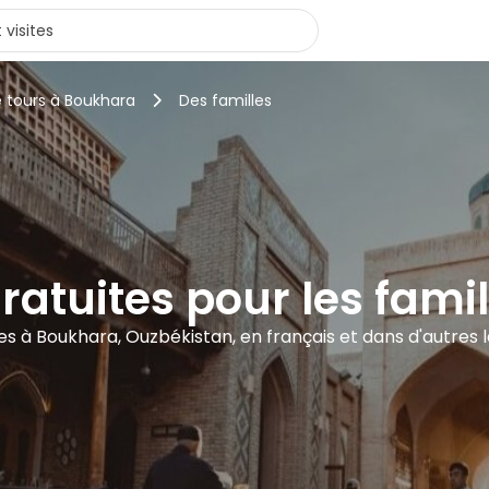
e tours à Boukhara
Des familles
gratuites pour les fam
tes à Boukhara, Ouzbékistan, en français et dans d'autres