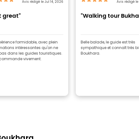
Avis rédigé le Jul 14, 2026
Avis rédigé le
t great"
"Walking tour Bukha
érience formidable, avec plein
Belle balade, le guide est très
mations intéressantes qu'on ne
sympathique et connaît très b
pas dans les guides touristiques.
Boukhara.
recommande vivement.
 Boukhara