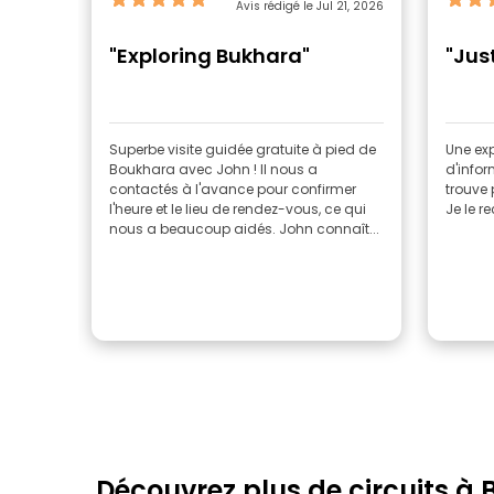
Avis rédigé le Jul 21, 2026
"Exploring Bukhara"
"Jus
Superbe visite guidée gratuite à pied de
Une exp
Boukhara avec John ! Il nous a
d'infor
contactés à l'avance pour confirmer
trouve 
l'heure et le lieu de rendez-vous, ce qui
Je le 
nous a beaucoup aidés. John connaît...
Découvrez plus de circuits à