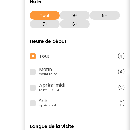
Note
Tout
9+
8+
7+
6+
Heure de début
Tout
(4)
Matin
(4)
avant 12 PM
Après-midi
(2)
12 PM — 5 PM
Soir
(1)
après 5 PM
Langue de la visite