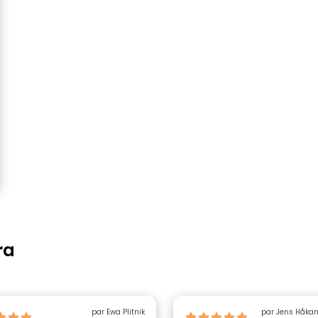
ra
par Ewa Plitnik
par Jens Håka