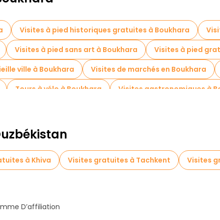
a
Visites à pied historiques gratuites à Boukhara
Vis
Visites à pied sans art à Boukhara
Visites à pied gra
ieille ville à Boukhara
Visites de marchés en Boukhara
Tours à vélo à Boukhara
Visites gastronomiques à 
Visites gratuites à proximité Bolo Hauz Mosque
Visites
 Ouzbékistan
atuites à Khiva
Visites gratuites à Tachkent
Visites g
mme D’affiliation