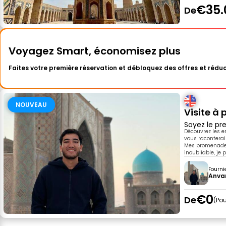
€35.
De
Voyagez Smart, économisez plus
Faites votre première réservation et débloquez des offres et réduc
NOUVEAU
Visite à 
Soyez le pre
Découvrez les e
vous raconterai 
Mes promenades 
inoubliable, je
Fourni
Anva
€0
De
Pou