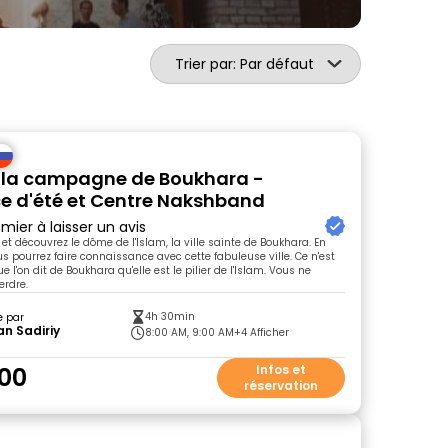
Trier par: Par défaut
e la campagne de Boukhara -
e d'été et Centre Nakshband
mier à laisser un avis
t découvrez le dôme de l'Islam, la ville sainte de Boukhara. En
s pourrez faire connaissance avec cette fabuleuse ville. Ce n'est
e l'on dit de Boukhara qu'elle est le pilier de l'Islam. Vous ne
erdre.
4h 30min
e par
an Sadiriy
8:00 AM, 9:00 AM
+4 Afficher
00
Infos et
réservation