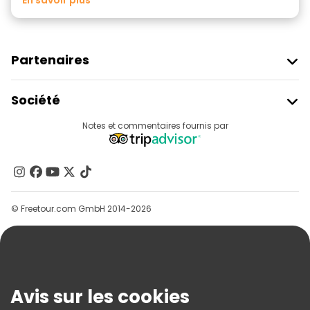
en savoir plus
Partenaires
Rejoindre Freetour
Société
Connexion Du Fournisseur
Destinations
Notes et commentaires fournis par
Programme D’affiliation
À Propos De Nous
Contactez-Nous
Groupes
© Freetour.com GmbH 2014-2026
Aide
Blog
Presse
Sécurité Et Confidentialité
Avis sur les cookies
Conditions Générales Et Mentions Légales