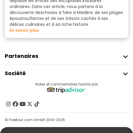
dépasse les limites des escapades insulaires
ordinaires. Dans cet article, nous partons à la
découverte des
choses à faire à Madère
, de ses plages
époustouflantes et de ses trésors cachés à ses
délices culinaires et à sa riche histoire.
en savoir plus
Partenaires
Rejoindre Freetour
Société
Connexion Du Fournisseur
Destinations
Notes et commentaires fournis par
Programme D’affiliation
À Propos De Nous
Contactez-Nous
Groupes
© Freetour.com GmbH 2014-2026
Aide
Blog