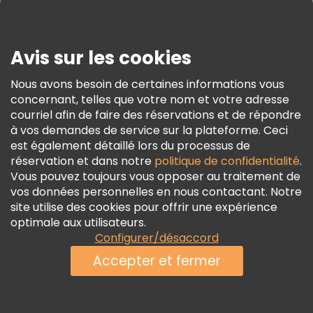
Presse
Sécurité Et Confidentialité
Avis sur les cookies
Conditions Générales Et Mentions Légales
Nous avons besoin de certaines informations vous
Politique En Matière De Cookies
concernant, telles que votre nom et votre adresse
Freetour Prix
courriel afin de faire des réservations et de répondre
à vos demandes de service sur la plateforme. Ceci
Programme De Fidélité
est également détaillé lors du processus de
réservation et dans notre
politique de confidentialité
.
Vous pouvez toujours vous opposer au traitement de
vos données personnelles en nous contactant. Notre
site utilise des cookies pour offrir une expérience
optimale aux utilisateurs.
Configurer/désaccord
Accepter et fermer