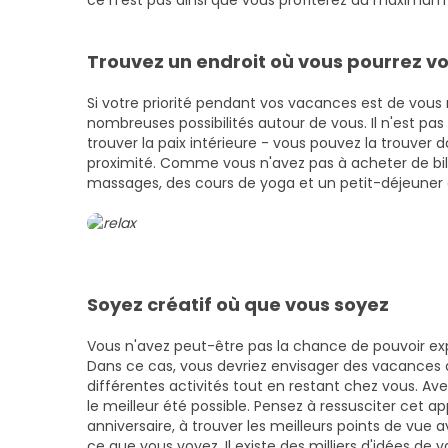
ce n'est pas ainsi que vous profiterez au maximum 
Trouvez un endroit où vous pourrez v
Si votre priorité pendant vos vacances est de vou
nombreuses possibilités autour de vous. Il n'est pa
trouver la paix intérieure - vous pouvez la trouver d
proximité. Comme vous n'avez pas à acheter de bill
massages, des cours de yoga et un petit-déjeuner a
Soyez créatif où que vous soyez
Vous n'avez peut-être pas la chance de pouvoir exp
Dans ce cas, vous devriez envisager des vacances à 
différentes activités tout en restant chez vous. Ave
le meilleur été possible. Pensez à ressusciter cet a
anniversaire, à trouver les meilleurs points de vue 
ce que vous voyez. Il existe des milliers d'idées de 