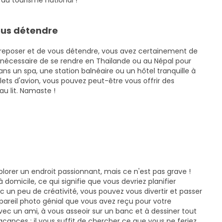
du tourisme national !
ous détendre
s reposer et de vous détendre, vous avez certainement de
s nécessaire de se rendre en Thaïlande ou au Népal pour
ans un spa, une station balnéaire ou un hôtel tranquille à
ets d'avion, vous pouvez peut-être vous offrir des
u lit. Namaste !
lorer un endroit passionnant, mais ce n'est pas grave !
domicile, ce qui signifie que vous devriez planifier
c un peu de créativité, vous pouvez vous divertir et passer
ppareil photo génial que vous avez reçu pour votre
avec un ami, à vous asseoir sur un banc et à dessiner tout
vacances : il vous suffit de chercher ce que vous ne feriez