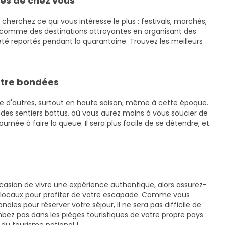
ès de chez vous
 cherchez ce qui vous intéresse le plus : festivals, marchés,
nt comme des destinations attrayantes en organisant des
é reportés pendant la quarantaine. Trouvez les meilleurs
'être bondées
e d'autres, surtout en haute saison, même à cette époque.
ors des sentiers battus, où vous aurez moins à vous soucier de
ournée à faire la queue. Il sera plus facile de se détendre, et
casion de vivre une expérience authentique, alors assurez-
s locaux pour profiter de votre escapade. Comme vous
ales pour réserver votre séjour, il ne sera pas difficile de
mbez pas dans les pièges touristiques de votre propre pays :