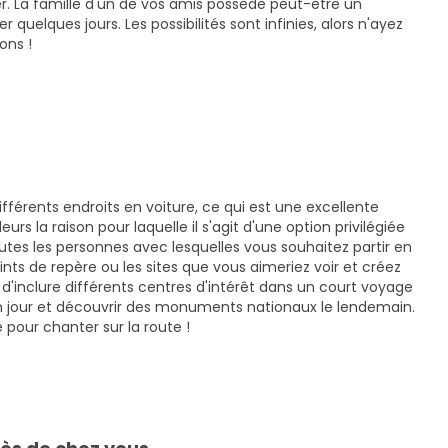
. La famille d'un de vos amis possède peut-être un
uelques jours. Les possibilités sont infinies, alors n'ayez
ons !
ifférents endroits en voiture, ce qui est une excellente
lleurs la raison pour laquelle il s'agit d'une option privilégiée
tes les personnes avec lesquelles vous souhaitez partir en
oints de repère ou les sites que vous aimeriez voir et créez
d'inclure différents centres d'intérêt dans un court voyage
 un jour et découvrir des monuments nationaux le lendemain.
 pour chanter sur la route !