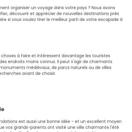
ent organiser un voyage dans votre pays ? Nous avons
fier, découvrir et apprécier de nouvelles destinations près
aire si vous voulez tirer le meilleur parti de votre escapade à
 choses à faire et intéressent davantage les touristes
des endroits moins connus. Il peut s'agir de charmants
e monuments médiévaux, de parcs naturels ou de villes
echerches avant de choisir.
le
ations est aussi une bonne idée - et un excellent moyen
 vos grands-parents ont visité une ville charmante l'été