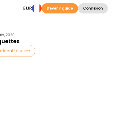
EUR
Devenir guide
Connexion
in, 2020
quettes
ational tourism