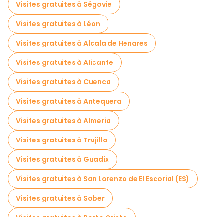
Jeux d'évasion en Barcelone
Visites gratuites à Ségovie
Visites photographiques en Barcelone
Visites gratuites à Léon
Croisières en Barcelone
Visites gratuites à Alcala de Henares
Visites guidées gratuites sur le thème des légendes et de l'épouvante Barcelone
Visites gratuites à Alicante
Musées en Barcelone
Visites gratuites à Cuenca
Visites guidées gratuites des graffitis à Barcelone
Visites gratuites à Antequera
Visite gratuite de la vieille ville à Barcelone
Visites gratuites à Almeria
Visites de marchés en Barcelone
Visites gratuites à Trujillo
Visites de dégustation locales à Barcelone
Visites gratuites à Guadix
Excursions d'une journée gratuites à Barcelone
Visites gratuites à San Lorenzo de El Escorial (ES)
Visites nocturnes gratuites à Barcelone
Visites gratuites à Sober
Tours à vélo à Barcelone