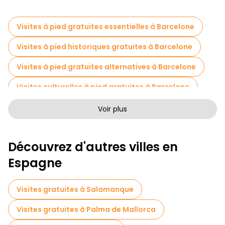
Visites à pied gratuites essentielles à Barcelone
Visites à pied historiques gratuites à Barcelone
Visites à pied gratuites alternatives à Barcelone
Visites culturelles à pied gratuites à Barcelone
Visites à pied sans art à Barcelone
Voir plus
Visites à pied gratuites pour les familles à Barcelone
Découvrez d'autres villes en
Tournée des pubs à Barcelone
Espagne
Activités sportives à Barcelone
Visites gratuites de Gaudí et du modernisme dans Barcelone
Visites gratuites à Salamanque
Visites autoguidées en Barcelone
Visites gratuites à Palma de Mallorca