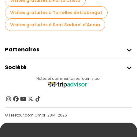
Visites gratuites à Porto Cristo
Visites gastronomiques à Barcelone
Visites gratuites à Torrelles de Llobregat
Visites gratuites à proximité La Sagrada Familia
Visites gratuites à Sant Sadurní d'Anoia
Visites gratuites à proximité Cathedral of Barcelona
Visites gratuites à proximité Pont del Bisbe
Partenaires
Rejoindre Freetour
Société
Connexion Du Fournisseur
Destinations
Notes et commentaires fournis par
Programme D’affiliation
À Propos De Nous
Contactez-Nous
Groupes
© Freetour.com GmbH 2014-2026
Aide
Blog