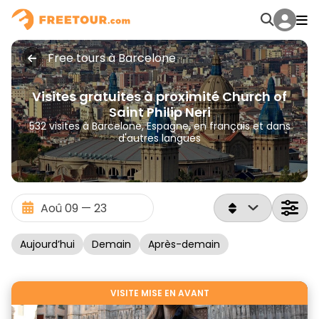
Free tours à Barcelone
Visites gratuites à proximité Church of
Saint Philip Neri
532 visites à Barcelone, Espagne, en français et dans
d'autres langues
Aujourd’hui
Demain
Après-demain
VISITE MISE EN AVANT