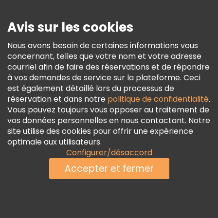
Presse
Sécurité Et Confidentialité
Avis sur les cookies
Conditions Générales Et Mentions Légales
Nous avons besoin de certaines informations vous
Politique En Matière De Cookies
concernant, telles que votre nom et votre adresse
Freetour Prix
courriel afin de faire des réservations et de répondre
à vos demandes de service sur la plateforme. Ceci
Programme De Fidélité
est également détaillé lors du processus de
réservation et dans notre
politique de confidentialité
.
Vous pouvez toujours vous opposer au traitement de
vos données personnelles en nous contactant. Notre
site utilise des cookies pour offrir une expérience
optimale aux utilisateurs.
Configurer/désaccord
Accepter et fermer