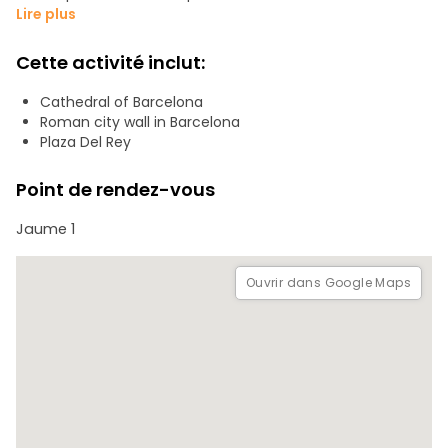
locales vivantes.
Lire plus
Visitez des sites tels que la muraille romaine, la cathédrale
Cette activité inclut:
gothique, la Plaça del Rei et des cours médiévales
cachées. De l'ancien Barcino à la Barcelone d'aujourd'hui,
Cathedral of Barcelona
ce voyage immersif révèle les histoires, la culture et les
Roman city wall in Barcelona
secrets qui rendent ce quartier vraiment inoubliable.
Plaza Del Rey
Point de rendez-vous
Jaume 1
Ouvrir dans Google Maps