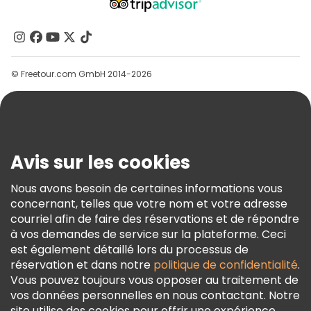
À Propos De Nous
Contactez-Nous
Groupes
© Freetour.com GmbH 2014-2026
Aide
Blog
Presse
Sécurité Et Confidentialité
Avis sur les cookies
Conditions Générales Et Mentions Légales
Nous avons besoin de certaines informations vous
Politique En Matière De Cookies
concernant, telles que votre nom et votre adresse
Freetour Prix
courriel afin de faire des réservations et de répondre
à vos demandes de service sur la plateforme. Ceci
Programme De Fidélité
est également détaillé lors du processus de
réservation et dans notre
politique de confidentialité
.
Vous pouvez toujours vous opposer au traitement de
vos données personnelles en nous contactant. Notre
site utilise des cookies pour offrir une expérience