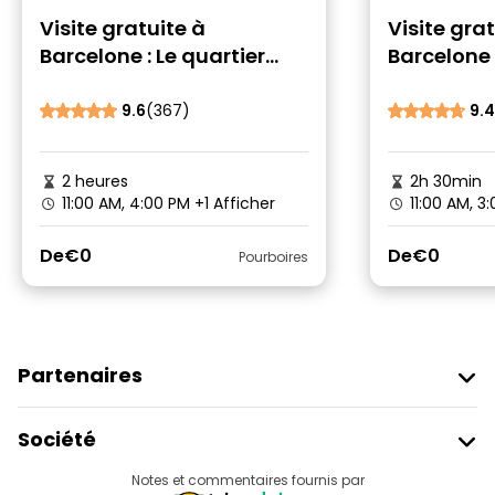
Visite gratuite à
Visite gra
Barcelone : Le quartier
Barcelone 
gothique avec la réalité
Passeig de
augmentée
Sagrada F
9.6
(367)
9.4
2 heures
2h 30min
11:00 AM, 4:00 PM
+1 Afficher
11:00 AM, 3
De
€0
De
€0
Pourboires
Partenaires
Rejoindre Freetour
Société
Connexion Du Fournisseur
Destinations
Notes et commentaires fournis par
Programme D’affiliation