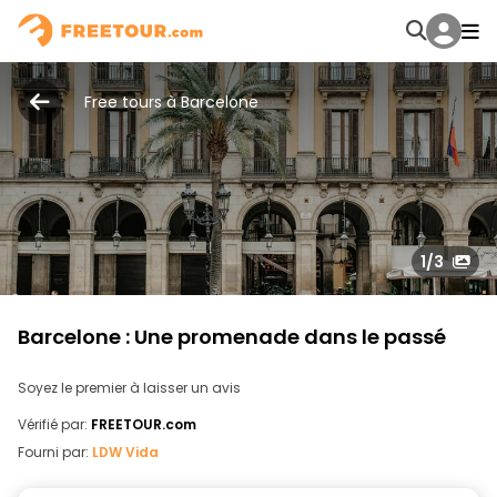
Free tours à Barcelone
1
/3
Barcelone : Une promenade dans le passé
Soyez le premier à laisser un avis
Vérifié par:
FREETOUR.com
Fourni par:
LDW Vida