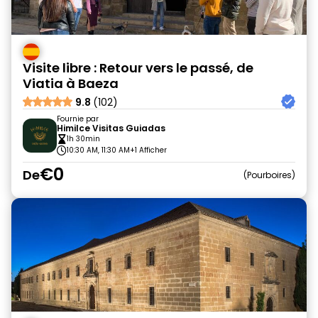
Visite libre : Retour vers le passé, de
Viatia à Baeza
9.8
(102)
Fournie par
Himilce Visitas Guiadas
1h 30min
10:30 AM, 11:30 AM
+1 Afficher
€0
De
Pourboires