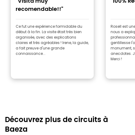
"Visita muy
"100% R
recomendable!!"
Ce fut une expérience formidable du
Rosell est un
début à la fin. La visite était très bien
nous a expli
organisée, avec des explications
professionnal
claires et très agréables ! Irene, la guide,
gentillesse l
a fait preuve d'une grande
monument, so
connaissance...
anecdotes. J
Merci !
Découvrez plus de circuits à
Baeza