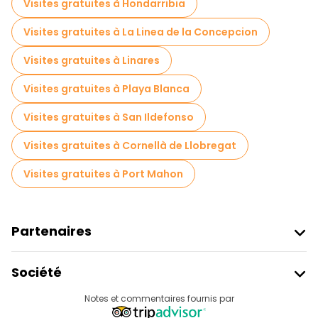
Visites gratuites à Hondarribia
Visites gratuites à La Linea de la Concepcion
Visites gratuites à Linares
Visites gratuites à Playa Blanca
Visites gratuites à San Ildefonso
Visites gratuites à Cornellà de Llobregat
Visites gratuites à Port Mahon
Partenaires
Rejoindre Freetour
Société
Connexion Du Fournisseur
Destinations
Notes et commentaires fournis par
Programme D’affiliation