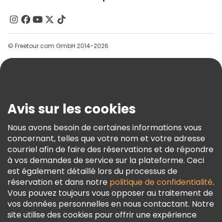
À Propos De Nous
Contactez-Nous
Groupes
© Freetour.com GmbH 2014-2026
Aide
Blog
Presse
Sécurité Et Confidentialité
Avis sur les cookies
Conditions Générales Et Mentions Légales
Nous avons besoin de certaines informations vous
Politique En Matière De Cookies
concernant, telles que votre nom et votre adresse
Freetour Prix
courriel afin de faire des réservations et de répondre
à vos demandes de service sur la plateforme. Ceci
Programme De Fidélité
est également détaillé lors du processus de
réservation et dans notre
politique de confidentialité
.
Vous pouvez toujours vous opposer au traitement de
vos données personnelles en nous contactant. Notre
site utilise des cookies pour offrir une expérience