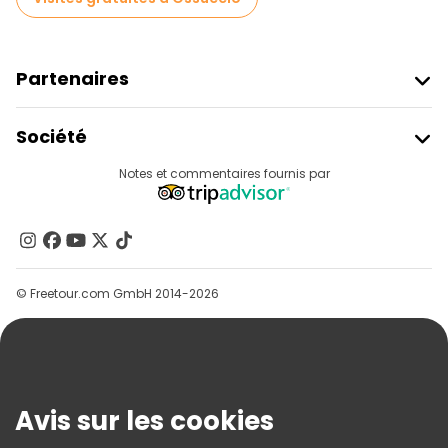
Partenaires
Rejoindre Freetour
Société
Connexion Du Fournisseur
Destinations
Notes et commentaires fournis par
Programme D’affiliation
À Propos De Nous
Contactez-Nous
Groupes
© Freetour.com GmbH 2014-2026
Aide
Blog
Presse
Sécurité Et Confidentialité
Avis sur les cookies
Conditions Générales Et Mentions Légales