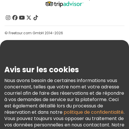
Programme D’affiliation
À Propos De Nous
Contactez-Nous
Groupes
© Freetour.com GmbH 2014-2026
Aide
Blog
Presse
Sécurité Et Confidentialité
Avis sur les cookies
Conditions Générales Et Mentions Légales
Nous avons besoin de certaines informations vous
Politique En Matière De Cookies
concernant, telles que votre nom et votre adresse
Freetour Prix
courriel afin de faire des réservations et de répondre
à vos demandes de service sur la plateforme. Ceci
Programme De Fidélité
est également détaillé lors du processus de
réservation et dans notre
politique de confidentialité
.
Vous pouvez toujours vous opposer au traitement de
vos données personnelles en nous contactant. Notre