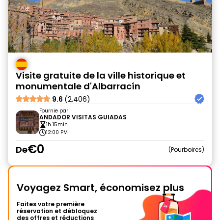
Visite gratuite de la ville historique et
monumentale d'Albarracín
9.6
(2,406)
Fournie par
ANDADOR VISITAS GUIADAS
1h 15min
12:00 PM
€0
De
Pourboires
Voyagez Smart, économisez plus
Faites votre première
réservation et débloquez
des offres et réductions