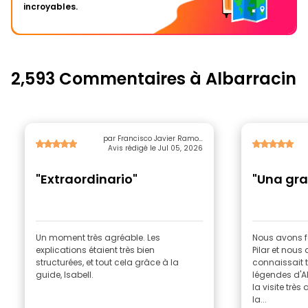
incroyables.
2,593 Commentaires à Albarracin
par Francisco Javier Ramos
Avis rédigé le Jul 05, 2026
Guerra
"Extraordinario"
"Una gra
Un moment très agréable. Les
Nous avons fa
explications étaient très bien
Pilar et nous
structurées, et tout cela grâce à la
connaissait tr
guide, Isabell.
légendes d'Al
la visite très
la...