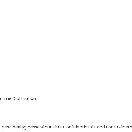
mme D’affiliation
upes
Aide
Blog
Presse
Sécurité Et Confidentialité
Conditions Généra