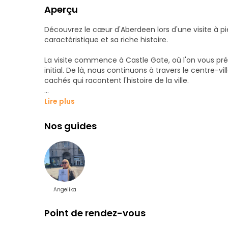
Aperçu
Découvrez le cœur d'Aberdeen lors d'une visite à pi
caractéristique et sa riche histoire.
La visite commence à Castle Gate, où l'on vous pr
initial. De là, nous continuons à travers le centre-vil
cachés qui racontent l'histoire de la ville.
Nous passerons devant le Marischal College, l'un d
Lire plus
et découvrirons son rôle dans la formation de l'ide
Skene's House, l'une des plus anciennes maisons de 
Nos guides
La visite inclut également St Nicholas Kirk, située d
religieuse et sociale se rejoignent en un seul lieu.
Tout au long de la promenade, vous entendrez des h
médiévale à une ville côtière moderne, ainsi que de
Angelika
vie quotidienne.
Point de rendez-vous
Il s'agit d'une visite à pied facile axée sur le centre-
introduction claire et attrayante aux principaux poi