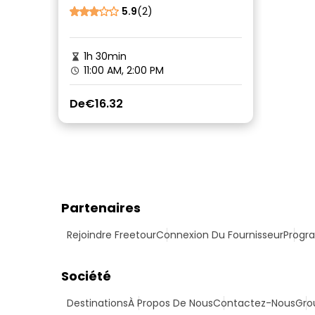
5.9
(2)
1h 30min
11:00 AM, 2:00 PM
De
€16.32
Partenaires
Rejoindre Freetour
Connexion Du Fournisseur
Progra
Société
Destinations
À Propos De Nous
Contactez-Nous
Gro