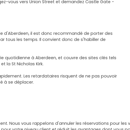
dirigez-vous vers Union Street et demandez Castle Gate -
-ville d'Aberdeen, il est donc recommandé de porter des
r tous les temps. Il convient donc de s'habiller de
la vie quotidienne à Aberdeen, et couvre des sites clés tels
t la St Nicholas Kirk.
 rapidement. Les retardataires risquent de ne pas pouvoir
é à se déplacer.
t. Nous vous rappelons d'annuler les réservations pour les vi
pour votre niveau client et réduit les avantages dont vous po