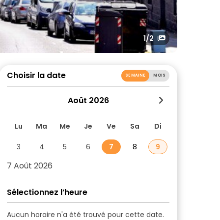
1
/2
Choisir la date
SEMAINE
MOIS
Août 2026
Lu
Ma
Me
Je
Ve
Sa
Di
3
4
5
6
7
8
9
7 Août 2026
Sélectionnez l’heure
Aucun horaire n'a été trouvé pour cette date.