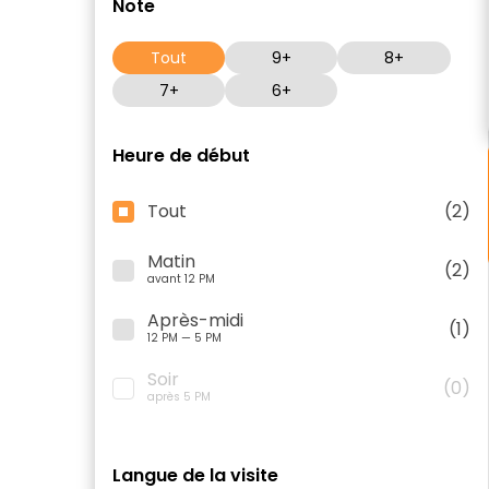
Note
Tout
9+
8+
7+
6+
Heure de début
Tout
(2)
Matin
(2)
avant 12 PM
Après-midi
(1)
12 PM — 5 PM
Soir
(0)
après 5 PM
Langue de la visite