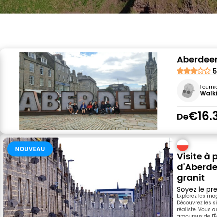
Aberdeen 
5
Fourni
Walki
€16.
De
NOUVEAU
Visite à 
d'Aberdee
granit
Soyez le pre
Explorez les mag
Découvrez les si
réaliste. Vous a
amoureux de l'É