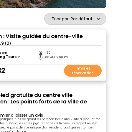
Trier par: Par défaut
: Visite guidée du centre-ville
.9
(2)
1h 30min
e par
ng Tours in
11:00 AM, 2:00 PM
32
Infos et
réservation
pied gratuite du centre ville
n : Les points forts de la ville de
mier à laisser un avis
nifiques rues de granit d'Aberdeen lors d'une visite à pied intime.
tes historiques et les joyaux cachés à travers un regard neuf et
urez le point de vue unique d'un résident local qui est tombé
cosse à distance.