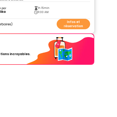
1h 15min
e par
lika
11:00 AM
Infos et
rboires
réservation
tions incroyables.