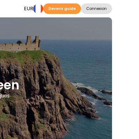
EUR
Devenir guide
Connexion
deen
ngues