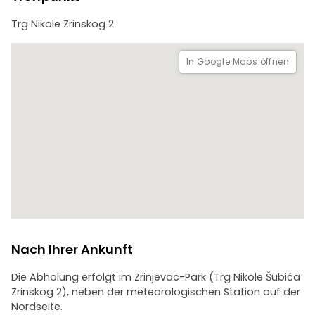
Reisepreis inbegriffen. Wir werden sie jedoch für Sie
Trg Nikole Zrinskog 2
reservieren, damit Sie keine Tickets für das Zeitfenster
verpassen, in dem die Gruppe eintritt.
In Google Maps öffnen
Nach Ihrer Ankunft
Die Abholung erfolgt im Zrinjevac-Park (Trg Nikole Šubića
Zrinskog 2), neben der meteorologischen Station auf der
Nordseite.