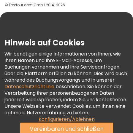
© Freetour.com GmbH 2014-2026
Hilfe
Blog
Presse
Sicherheit Und Datenschutz
Hinweis auf Cookies
AGB Und Rechtliches
Wir benötigen einige Informationen von Ihnen, wie
Cookie-Richtlinie
Ihren Namen und Ihre E-Mail-Adresse, um
Freetour Auszeichnungen
Buchungen vornehmen und Ihre Serviceanfragen
über die Plattform erfüllen zu können. Dies wird auch
Treueprogramm
während des Buchungsvorgangs und in unserer
Datenschutzrichtlinie
beschrieben. Sie können der
Verarbeitung Ihrer personenbezogenen Daten
jederzeit widersprechen, indem Sie uns kontaktieren.
Unsere Webseite verwendet Cookies, um Ihnen eine
optimale Nutzererfahrung zu bieten.
Konfigurieren/Ablehnen
Vereinbaren und schließen