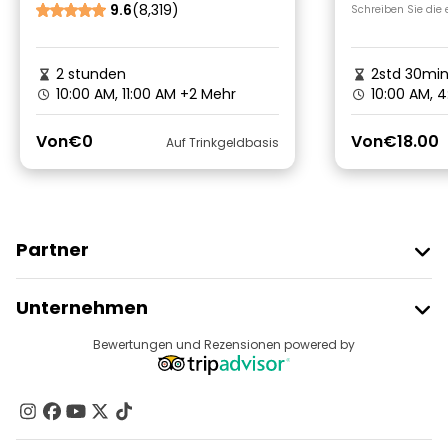
9.6
(8,319)
Schreiben Sie die
2 stunden
2std 30mi
10:00 AM, 11:00 AM
+2 Mehr
10:00 AM, 4
Von
€0
Von
€18.00
Auf Trinkgeldbasis
Partner
Freetour Beitreten
Unternehmen
Anbieter-Anmeldung
Reiseziele
Bewertungen und Rezensionen powered by
Affiliate-Programm
Über Uns
Kontakt
Gruppen