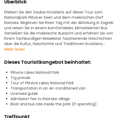
Überblick
Erleben Sie den Zauber Kroatiens auf dieser Tour zum
Nationalpark Plitvicer Seen und dem malerischen Dorf
Rastoke. Beginnen Sie Ihren Tag mit der Abholung in Zagreb
und reisen Sie in einem komfortablen, klimatisierten Bus.
Genießen Sie die malerische Aussicht und erfahren Sie von
Ihrem fachkundigen Reiseleiter faszinierende Geschichten
über die Kultur, Geschichte und Traditionen Kroatiens.
Betreten Sie das märchenhafte Dorf Rastoke mit seinen
Mehr lesen
Wassermühlen aus dem 17. Jahrhundert, den charmanten
Holzhäusern auf kleinen Inseln und den in Kaskaden
Dieses Touristikangebot beinhaltet:
fließenden Flüssen. Schlendern Sie durch dieses ruhige Dorf
und entdecken Sie sein reiches Erbe und seine zeitlose
Plitvice Lakes National Park
Schönheit. Im Nationalpark Plitvicer Seen erkunden Sie 8,5
Trg pravde
km malerische Wanderwege, bewundern das türkisfarbene
Tour of Plitvice Lakes National Park
Wasser und die Wasserfälle und genießen eine Bootsfahrt
Transportation in an air-conditioned van
und eine Panoramafahrt mit dem Shuttle über die Seen.
Licensed guide
Kehren Sie entspannt, inspiriert und mit vielen Erinnerungen
Admission fee to Rastoke village
an einen wirklich bemerkenswerten Tag in der Natur nach
Boat and bus ride inside the park (if operating)
Zagreb zurück.
Treffpunkt
Die Eintrittskarte für den Nationalpark ist NICHT im