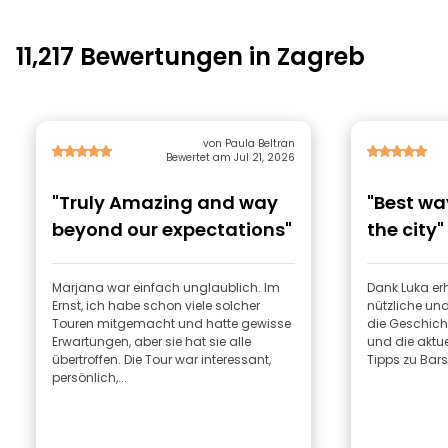
11,217 Bewertungen in Zagreb
von Paula Beltran
Bewertet am Jul 21, 2026
"Truly Amazing and way
"Best wa
beyond our expectations"
the city"
Marjana war einfach unglaublich. Im
Dank Luka erh
Ernst, ich habe schon viele solcher
nützliche und
Touren mitgemacht und hatte gewisse
die Geschich
Erwartungen, aber sie hat sie alle
und die aktue
übertroffen. Die Tour war interessant,
Tipps zu Bars
persönlich,...