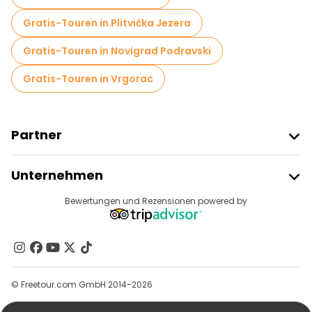
Kostenlose Führungen in der Nähe St. Mark's Church
Gratis-Touren in Plitvička Jezera
Gratis-Touren in Novigrad Podravski
Gratis-Touren in Vrgorac
Partner
Freetour Beitreten
Unternehmen
Anbieter-Anmeldung
Reiseziele
Bewertungen und Rezensionen powered by
Affiliate-Programm
Über Uns
Kontakt
Gruppen
© Freetour.com GmbH 2014-2026
Hilfe