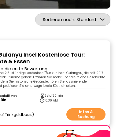
Sortieren nach: Standard
ulanyu Insel Kostenlose Tour:
te & Essen
ie die erste Bewertung
ne 2,5-stündige kostenlose Tour zur Insel Gulangyu, die seit 2017
kulturerbe gehört. Erfahren Sie mehr über die reiche Geschichte
ndern Sie historische Gebäude, hören Sie faszinierende
 probieren Sie unterwegs lokale Köstlichkeiten.
2std 30min
gestellt von
 Bin
10:30 AM
Infos &
uf Trinkgeldbasis
Buchung