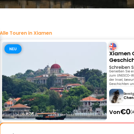
Alle Touren in Xiamen
NEU
Xiamen G
Geschich
Schreiben S
Genießen Sie ei
zum UNESCO-Welt
der Insel, bewu
Geschichten und
Bereit
Chen
€0
Von
A