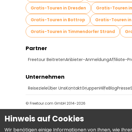
Gratis-Touren in Dresden
Gratis-Touren i
Gratis-Touren in Bottrop
Gratis-Touren i
Gratis-Touren in Timmendorfer Strand
Gra
Partner
Freetour Beitreten
Anbieter-Anmeldung
Affiliate-
Unternehmen
Reiseziele
Über Uns
Kontakt
Gruppen
Hilfe
Blog
Presse
© Freetour.com GmbH 2014-2026
Hinweis auf Cookies
Wir benötigen einige Informationen von Ihnen, wie Ih