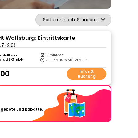
Sortieren nach: Standard
t Wolfsburg: Eintrittskarte
.7
(210)
30 minuten
gestellt von
stadt GmbH
10:00 AM, 10:15 AM
+21 Mehr
.00
Infos &
Buchung
Angebote und Rabatte.