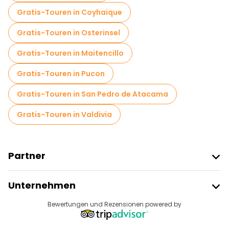
Gratis-Touren in Coyhaique
Gratis-Touren in Osterinsel
Gratis-Touren in Maitencillo
Gratis-Touren in Pucon
Gratis-Touren in San Pedro de Atacama
Gratis-Touren in Valdivia
Partner
Freetour Beitreten
Unternehmen
Anbieter-Anmeldung
Reiseziele
Bewertungen und Rezensionen powered by
Affiliate-Programm
Über Uns