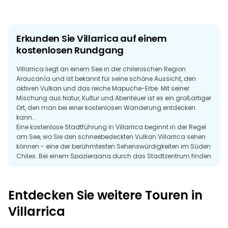
Erkunden Sie Villarrica auf einem
kostenlosen Rundgang
Villarrica liegt an einem See in der chilenischen Region
Araucanía und ist bekannt für seine schöne Aussicht, den
aktiven Vulkan und das reiche Mapuche-Erbe. Mit seiner
Mischung aus Natur, Kultur und Abenteuer ist es ein großartiger
Ort, den man bei einer kostenlosen Wanderung entdecken
kann.
Eine kostenlose Stadtführung in Villarrica beginnt in der Regel
am See, wo Sie den schneebedeckten Vulkan Villarrica sehen
können - eine der berühmtesten Sehenswürdigkeiten im Süden
Chiles. Bei einem Spaziergang durch das Stadtzentrum finden
Sie lokale Märkte, traditionelles Handwerk und historische
Gebäude, die von der Kultur der Region zeugen.
Villarrica hat eine entspannte Atmosphäre, die es leicht macht,
Entdecken Sie weitere Touren in
an der Uferpromenade entlangzuschlendern, lokale Cafés zu
besuchen oder in Museen und Werkstätten mehr über die
Villarrica
Traditionen der Mapuche zu erfahren. Villarrica ist auch ein
idealer Ausgangspunkt für Outdoor-Abenteuer wie Wandern,