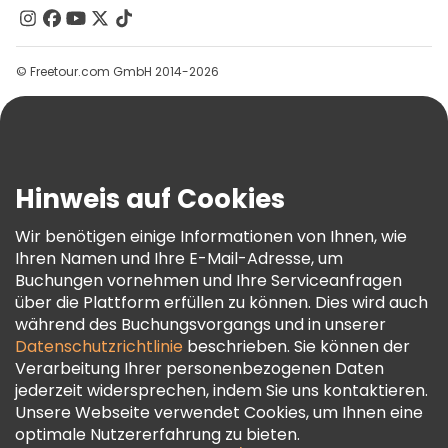
Kontakt
Gruppen
© Freetour.com GmbH 2014-2026
Hilfe
Blog
Presse
Sicherheit Und Datenschutz
Hinweis auf Cookies
AGB Und Rechtliches
Wir benötigen einige Informationen von Ihnen, wie
Cookie-Richtlinie
Ihren Namen und Ihre E-Mail-Adresse, um
Freetour Auszeichnungen
Buchungen vornehmen und Ihre Serviceanfragen
über die Plattform erfüllen zu können. Dies wird auch
Treueprogramm
während des Buchungsvorgangs und in unserer
Datenschutzrichtlinie
beschrieben. Sie können der
Verarbeitung Ihrer personenbezogenen Daten
jederzeit widersprechen, indem Sie uns kontaktieren.
Unsere Webseite verwendet Cookies, um Ihnen eine
optimale Nutzererfahrung zu bieten.