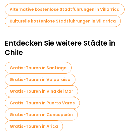
Entspannen in heißen Quellen oder Erkunden der nahe
gelegenen Nationalparks.
Alternative kostenlose Stadtführungen in Villarrica
Bei einem kostenlosen Spaziergang durch Villarrica können Sie
die natürliche Schönheit, die Kultur und die freundliche
Kulturelle kostenlose Stadtführungen in Villarrica
Atmosphäre der Stadt in Ihrem eigenen Tempo genießen.
Entdecken Sie weitere Städte in
Chile
Gratis-Touren in Santiago
Gratis-Touren in Valparaiso
Gratis-Touren in Vina del Mar
Gratis-Touren in Puerto Varas
Gratis-Touren in Concepción
Gratis-Touren in Arica