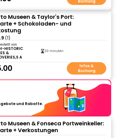
Buchung
o Museen & Taylor's Port:
skarte + Schokoladen- und
kostung
.9
(1)
gestellt von
DI-HISTORIC
30 minuten
ES &
OVERIES,S A
.00
Infos &
Buchung
Angebote und Rabatte.
o Museen & Fonseca Portweinkeller:
skarte + Verkostungen