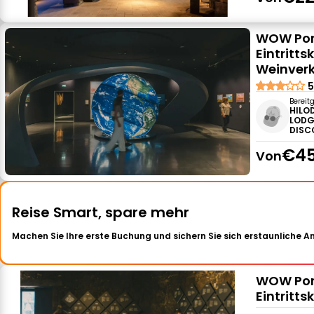
WOW Port
Eintritt
Weinver
5
Bereit
HILO
LODG
DISC
€45
Von
Reise Smart, spare mehr
Machen Sie Ihre erste Buchung und sichern Sie sich erstaunliche 
WOW Port
Eintritt