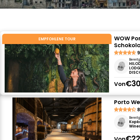
WOW Port
EMPFOHLENE TOUR
Schokol
9
Bereit
HILO
LODG
DISC
€30
Von
Porto We
8
Bereit
Kopk
Wines
€22
Von