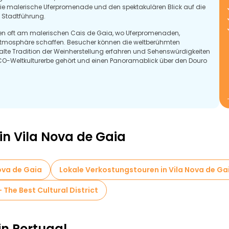
, die malerische Uferpromenade und den spektakulären Blick auf die
se Stadtführung.
nen oft am malerischen Cais de Gaia, wo Uferpromenaden,
e Atmosphäre schaffen. Besucher können die weltberühmten
ealte Tradition der Weinherstellung erfahren und Sehenswürdigkeiten
SCO-Weltkulturerbe gehört und einen Panoramablick über den Douro
 Gaia durch wunderschöne Strände, grüne Parks und malerische
ts servieren frische Meeresfrüchte zusammen mit Portugals
h zu einem unvergesslichen kulinarischen Erlebnis wird.
in Vila Nova de Gaia
ova de Gaia
Lokale Verkostungstouren in Vila Nova de Ga
The Best Cultural District
in Portugal