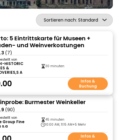
Sortieren nach: Standard
o: 5 Eintrittskarte für Museen +
aden- und Weinverkostungen
.3
(7)
gestellt von
DI-HISTORIC
30 minuten
ES &
OVERIES,S A
.00
Infos &
Buchung
inprobe: Burmester Weinkeller
.9
(90)
gestellt von
45 minuten
e Group Fine
10:00 AM, 11:15 AM
+5 Mehr
 s.a
.00
Infos &