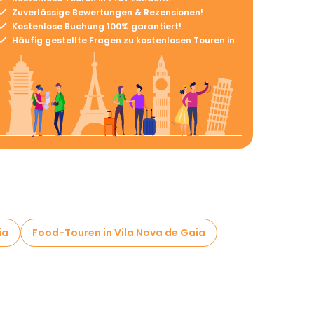
Zuverlässige Bewertungen & Rezensionen!
Kostenlose Buchung 100% garantiert!
Häufig gestellte Fragen zu kostenlosen Touren in
ia
Food-Touren in Vila Nova de Gaia