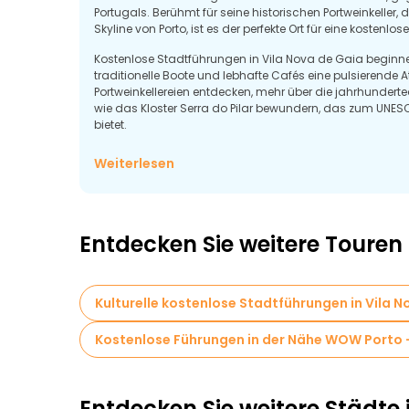
Portugals. Berühmt für seine historischen Portweinkeller
Skyline von Porto, ist es der perfekte Ort für eine kostenlo
Kostenlose Stadtführungen in Vila Nova de Gaia begin
traditionelle Boote und lebhafte Cafés eine pulsierend
Portweinkellereien entdecken, mehr über die jahrhundert
wie das Kloster Serra do Pilar bewundern, das zum UNE
bietet.
Neben seinen historischen Sehenswürdigkeiten besticht
Weiterlesen
Wanderwege entlang der Atlantikküste. Lokale Restauran
berühmten Weinen und sorgen so dafür, dass jeder Besuc
Entdecken Sie weitere Touren 
Kulturelle kostenlose Stadtführungen in Vila N
Kostenlose Führungen in der Nähe WOW Porto - 
Entdecken Sie weitere Städte 