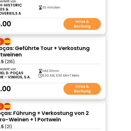
gestellt von
DI-HISTORIC
30 minuten
ES &
OVERIES,S A
.00
Infos &
Buchung
oças: Geführte Tour + Verkostung
rtweinen
.5
(216)
gestellt von
1std 30min
EL D. POÇAS
11:00 AM, 11:30 AM
+7 Mehr
R – VINHOS, S.A.
.00
Infos &
Buchung
ças: Führung + Verkostung von 2
o-Weinen + 1 Portwein
.5
(21)