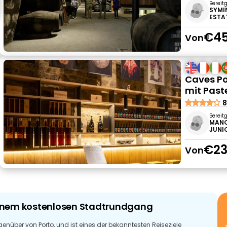
Bereit
SYMI
ESTAT
€45
Von
Caves Po
mit Past
8
Bereit
MANO
JUNIO
€23
Von
 einem kostenlosen Stadtrundgang
enüber von Porto, und ist eines der bekanntesten Reiseziele