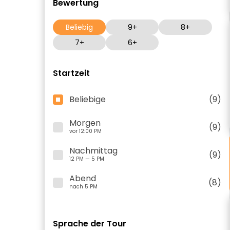
Bewertung
Beliebig
9+
8+
7+
6+
Startzeit
Beliebige
(9)
Morgen
(9)
vor 12:00 PM
Nachmittag
(9)
12 PM — 5 PM
Abend
(8)
nach 5 PM
Sprache der Tour