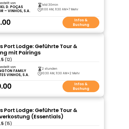
gestellt von
1std 30min
EL D. POÇAS
11:00 AM, 11:30 AM
+7 Mehr
R – VINHOS, S.A.
.00
Infos &
Buchung
 Port Lodge: Geführte Tour &
ng mit Pairings
.5
(12)
gestellt von
2 stunden
NGTON FAMILY
10:30 AM, 11:30 AM
+2 Mehr
ES VINHOS, S.A.
.00
Infos &
Buchung
 Port Lodge: Geführte Tour &
verkostung (Essentials)
.5
(15)