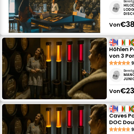
Bereit
HILO
LODG
DISC
€38
Von
Höhlen P
von 3 Po
9
Bereit
MANO
JUNIO
€23
Von
Caves Po
DOC Dour
9