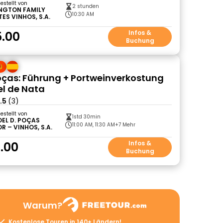
gestellt von
2 stunden
NGTON FAMILY
10:30 AM
ES VINHOS, S.A.
.00
Infos &
Buchung
ças: Führung + Portweinverkostung
el de Nata
.5
(3)
gestellt von
1std 30min
EL D. POÇAS
11:00 AM, 11:30 AM
+7 Mehr
R – VINHOS, S.A.
.00
Infos &
Buchung
Warum?
Kostenlose Touren in 140+ Ländern!