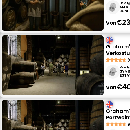
Bereit
MANO
JUNIO
€23
Von
Graham's
Verkostu
9
Bereit
SYMI
ESTAT
€40
Von
Graham's
Portwein
9