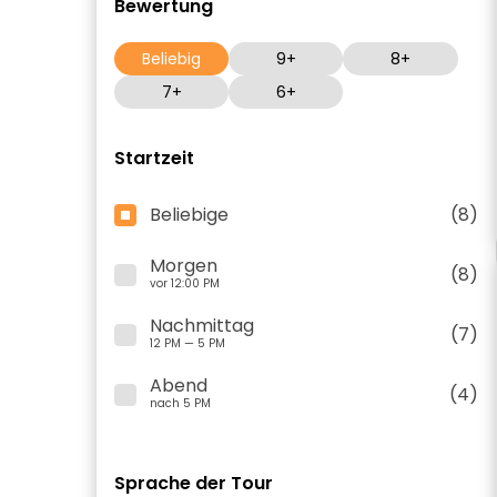
Bewertung
Beliebig
9+
8+
7+
6+
Startzeit
Beliebige
(8)
Morgen
(8)
vor 12:00 PM
Nachmittag
(7)
12 PM — 5 PM
Abend
(4)
nach 5 PM
Sprache der Tour