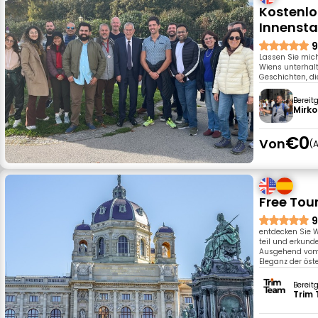
Kostenlo
Innenst
9
Lassen Sie mic
Wiens unterhal
Geschichten, die
Bereit
Mirko
€0
Von
A
Free Tou
9
entdecken Sie 
teil und erkund
Ausgehend vom 
Eleganz der öst
Bereit
Trim