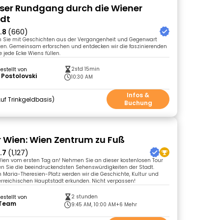
ser Rundgang durch die Wiener
adt
.8
(660)
h Sie mit Geschichten aus der Vergangenheit und Gegenwart
ten. Gemeinsam erforschen und entdecken wir die faszinierenden
 jede Ecke Wiens füllen.
2std 15min
gestellt von
 Postolovski
10:30 AM
Infos &
uf Trinkgeldbasis
Buchung
r Wien: Wien Zentrum zu Fuß
.7
(1,127)
Wien vom ersten Tag an! Nehmen Sie an dieser kostenlosen Tour
en Sie die beeindruckendsten Sehenswürdigkeiten der Stadt.
Maria-Theresien-Platz werden wir die Geschichte, Kultur und
erreichischen Hauptstadt erkunden. Nicht verpassen!
2 stunden
gestellt von
 Team
9:45 AM, 10:00 AM
+6 Mehr