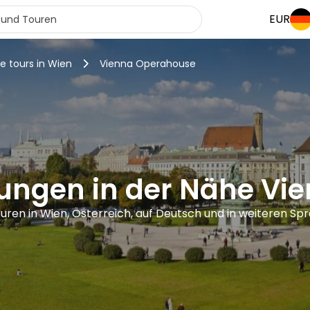
EUR
e tours in Wien
Vienna Operahouse
rungen in der Nähe Vi
ouren in Wien, Österreich, auf Deutsch und in weiteren Sp