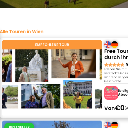
Alle Touren in Wien
EMPFOHLENE TOUR
Free Tou
durch ih
9
Erleben Sie mit
versteckte Gas
während wir gem
Geschichte.
Bereit
Absol
€0
Von
A
BESTSELLER