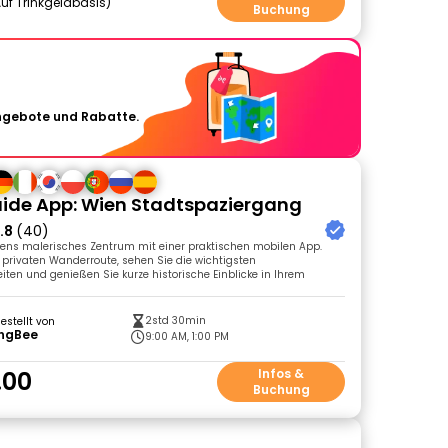
uf Trinkgeldbasis
Buchung
Angebote und Rabatte.
ide App: Wien Stadtspaziergang
.8
(40)
iens malerisches Zentrum mit einer praktischen mobilen App.
r privaten Wanderroute, sehen Sie die wichtigsten
ten und genießen Sie kurze historische Einblicke in Ihrem
2std 30min
gestellt von
ingBee
9:00 AM, 1:00 PM
.00
Infos &
Buchung