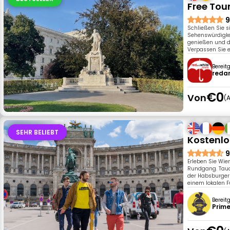
Free Tour
9
Schließen Sie s
Sehenswürdigke
genießen und de
Verpassen Sie e
Bereit
reda
€0
Von
A
SEHR BELIEBT
Kostenlo
9
Erleben Sie Wi
Rundgang. Tauc
der Habsburger 
einem lokalen F
Bereit
Prime