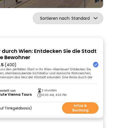
Sortieren nach: Standard
r durch Wien: Entdecken Sie die Stadt
re Bewohner
.5
(400)
 uns den perfekten Start in Ihr Wien-Abenteuer! Entdecken Sie
sen, atemberaubende Architektur und ikonische Wahrzeichen,
einsam das Herz der Altstadt erkunden. Eine Reise durch die
2 stunden
gestellt von
ute Vienna Tours
10:30 AM, 4:30 PM
Infos &
uf Trinkgeldbasis
Buchung