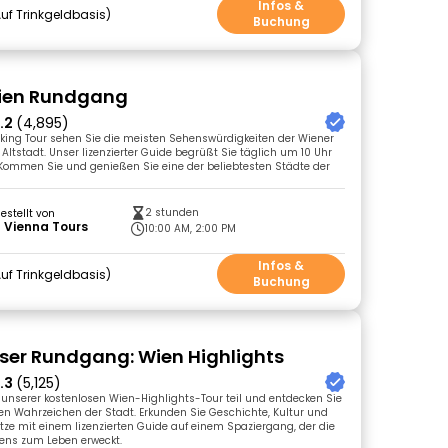
Infos &
uf Trinkgeldbasis
Buchung
Wien Rundgang
.2
(4,895)
king Tour sehen Sie die meisten Sehenswürdigkeiten der Wiener
Altstadt. Unser lizenzierter Guide begrüßt Sie täglich um 10 Uhr
Kommen Sie und genießen Sie eine der beliebtesten Städte der
2 stunden
gestellt von
 Vienna Tours
10:00 AM, 2:00 PM
Infos &
uf Trinkgeldbasis
Buchung
ser Rundgang: Wien Highlights
.3
(5,125)
nserer kostenlosen Wien-Highlights-Tour teil und entdecken Sie
n Wahrzeichen der Stadt. Erkunden Sie Geschichte, Kultur und
tze mit einem lizenzierten Guide auf einem Spaziergang, der die
ens zum Leben erweckt.