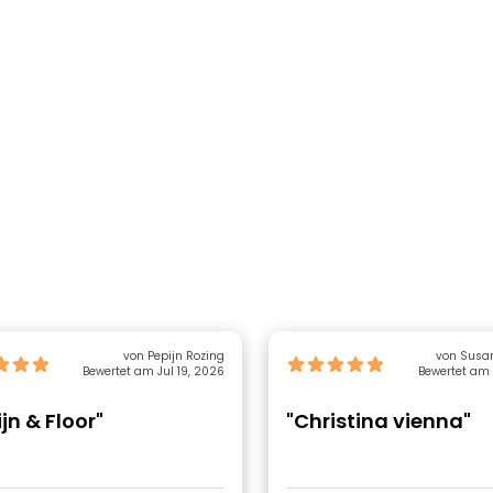
von Pepijn Rozing
von Susa
Bewertet am Jul 19, 2026
Bewertet am 
jn & Floor"
"Christina vienna"