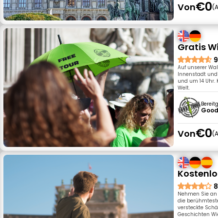
€0
Von
A
Gratis 
9
Auf unserer Wal
Innenstadt und 
und um 14 Uhr. 
Welt.
Bereit
Good
€0
Von
A
Kostenlo
8
Nehmen Sie an u
die berühmteste
versteckte Schä
Geschichten Wi