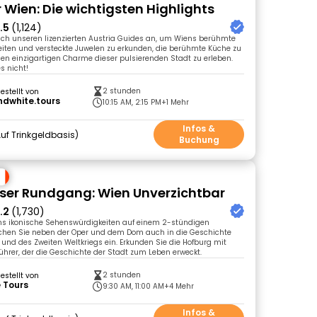
 Wien: Die wichtigsten Highlights
.5
(1,124)
ich unseren lizenzierten Austria Guides an, um Wiens berühmte
iten und versteckte Juwelen zu erkunden, die berühmte Küche zu
n einzigartigen Charme dieser pulsierenden Stadt zu erleben.
s nicht!
2 stunden
gestellt von
ndwhite.tours
10:15 AM, 2:15 PM
+1 Mehr
Infos &
uf Trinkgeldbasis
Buchung
ser Rundgang: Wien Unverzichtbar
.2
(1,730)
ens ikonische Sehenswürdigkeiten auf einem 2-stündigen
hen Sie neben der Oper und dem Dom auch in die Geschichte
und des Zweiten Weltkriegs ein. Erkunden Sie die Hofburg mit
ührer, der die Geschichte der Stadt zum Leben erweckt.
2 stunden
gestellt von
 Tours
9:30 AM, 11:00 AM
+4 Mehr
Infos &