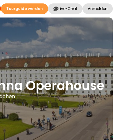
Tourguide werden
Live-Chat
Anmelden
enna Operahouse
rachen