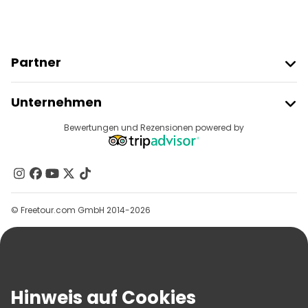
Partner
Freetour Beitreten
Unternehmen
Anbieter-Anmeldung
Reiseziele
Bewertungen und Rezensionen powered by
Affiliate-Programm
Über Uns
Kontakt
Gruppen
© Freetour.com GmbH 2014-2026
Hilfe
Blog
Presse
Sicherheit Und Datenschutz
Hinweis auf Cookies
AGB Und Rechtliches