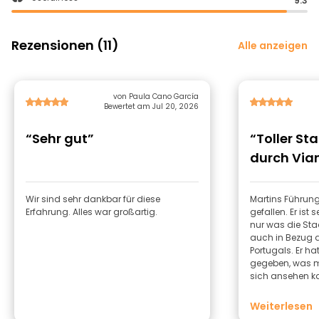
9.3
Rezensionen (11)
Alle anzeigen
von Paula Cano García
Bewertet am Jul 20, 2026
“Sehr gut”
“Toller S
durch Via
Wir sind sehr dankbar für diese
Martins Führung
Erfahrung. Alles war großartig.
gefallen. Er ist
nur was die Sta
auch in Bezug 
Portugals. Er ha
gegeben, was 
sich ansehen ka
Führung auf jed
Weiterlesen