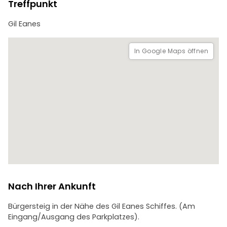
Erlebnis wert war. Ziehen Sie bequeme Schuhe an, bringen
Treffpunkt
Sie Ihre Fragen mit, und lassen Sie uns gemeinsam die
Seele von Viana entdecken.
Gil Eanes
Ich kann es kaum erwarten, meine Stadt mit Ihnen zu
teilen!
In Google Maps öffnen
Nach Ihrer Ankunft
Bürgersteig in der Nähe des Gil Eanes Schiffes. (Am
Eingang/Ausgang des Parkplatzes).