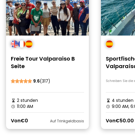
Freie Tour Valparaiso B
Sportfisch
Seite
Valparaíso
den Nerven
Meeres
9.6
(317)
Schreiben Sie die
2 stunden
4 stunden
11:00 AM
9:00 AM, 6
Von
€0
Von
€50.00
Auf Trinkgeldbasis