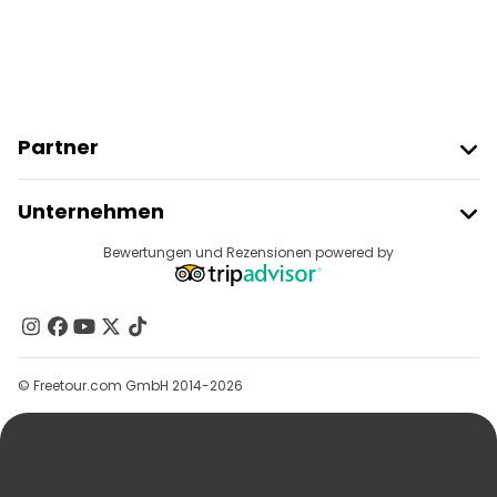
Partner
Freetour Beitreten
Unternehmen
Anbieter-Anmeldung
Reiseziele
Bewertungen und Rezensionen powered by
Affiliate-Programm
Über Uns
Kontakt
Gruppen
© Freetour.com GmbH 2014-2026
Hilfe
Blog
Presse