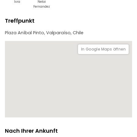
- Kreuzfahrthaus - Bavestrello-Passage
Isra
Nelai
- Straßen Urriola - Prat
Fernandez
- Platz Sotomayor
- Denkmal für die Helden von Iquique
Treffpunkt
- Prat-Dock
...und vieles mehr!
Plaza Aníbal Pinto, Valparaíso, Chile
In Google Maps öffnen
Nach Ihrer Ankunft