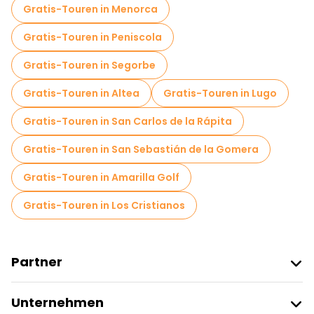
Kostenlose Tagesausflüge in Valencia
Gratis-Touren in Menorca
Kostenlose Nachtwanderungen in Valencia
Gratis-Touren in Peniscola
Fahrradtouren in Valencia
Gratis-Touren in Segorbe
Food-Touren in Valencia
Gratis-Touren in Altea
Gratis-Touren in Lugo
Kostenlose Führungen in der Nähe Torres de Serranos
Gratis-Touren in San Carlos de la Rápita
Kostenlose Führungen in der Nähe Valencia Cathedral
Gratis-Touren in San Sebastián de la Gomera
Kostenlose Führungen in der Nähe La Lonja de la Seda
Gratis-Touren in Amarilla Golf
Gratis-Touren in Los Cristianos
Partner
Freetour Beitreten
Unternehmen
Anbieter-Anmeldung