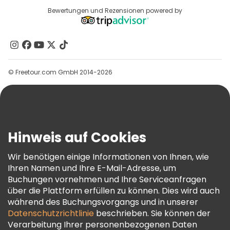
Reiseziele
Bewertungen und Rezensionen powered by
Affiliate-Programm
Über Uns
Kontakt
Gruppen
© Freetour.com GmbH 2014-2026
Hilfe
Blog
Presse
Sicherheit Und Datenschutz
Hinweis auf Cookies
AGB Und Rechtliches
Wir benötigen einige Informationen von Ihnen, wie
Cookie-Richtlinie
Ihren Namen und Ihre E-Mail-Adresse, um
Freetour Auszeichnungen
Buchungen vornehmen und Ihre Serviceanfragen
über die Plattform erfüllen zu können. Dies wird auch
Treueprogramm
während des Buchungsvorgangs und in unserer
Datenschutzrichtlinie
beschrieben. Sie können der
Verarbeitung Ihrer personenbezogenen Daten