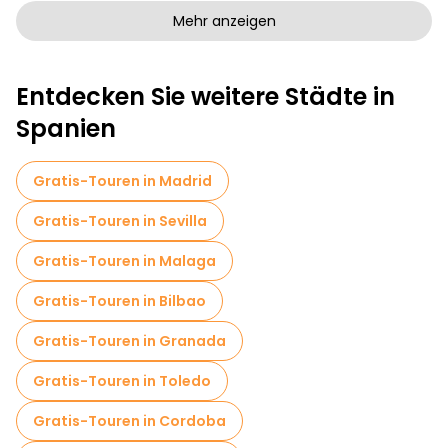
Kunstfreie Stadtführungen in Valencia
Mehr anzeigen
Kostenlose Rundgänge für Familien in Valencia
Entdecken Sie weitere Städte in
Kneipentour in Valencia
Spanien
Sportaktivitäten in Valencia
Selbstgeführte Touren in Valencia
Gratis-Touren in Madrid
Fluchtspiele in Valencia
Gratis-Touren in Sevilla
Eintrittskarten in Valencia
Gratis-Touren in Malaga
Kreuzfahrten in Valencia
Museen in Valencia
Gratis-Touren in Bilbao
Kostenlose Altstadtbesichtigung in Valencia
Gratis-Touren in Granada
Markttouren in Valencia
Gratis-Touren in Toledo
Lokale Verkostungstouren in Valencia
Gratis-Touren in Cordoba