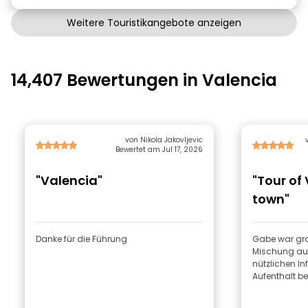
Weitere Touristikangebote anzeigen
14,407 Bewertungen in Valencia
von Nikola Jakovljevic
Bewertet am Jul 17, 2026
"Valencia"
"Tour of
town"
Danke für die Führung
Gabe war gro
Mischung aus
nützlichen I
Aufenthalt b