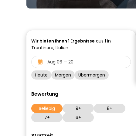
Wir bieten Ihnen
1
Ergebnisse
aus 1 in
Trentinara, Italien
Heute
Morgen
Übermorgen
Bewertung
Beliebig
9+
8+
7+
6+
Startzeit