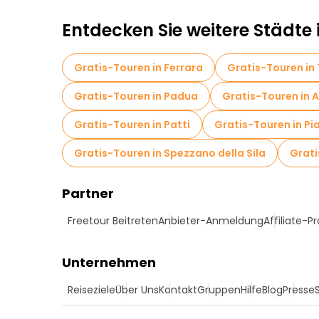
Entdecken Sie weitere Städte i
Gratis-Touren in Ferrara
Gratis-Touren in
Gratis-Touren in Padua
Gratis-Touren in A
Gratis-Touren in Patti
Gratis-Touren in Pi
Gratis-Touren in Spezzano della Sila
Grati
Partner
Freetour Beitreten
Anbieter-Anmeldung
Affiliate-
Unternehmen
Reiseziele
Über Uns
Kontakt
Gruppen
Hilfe
Blog
Presse