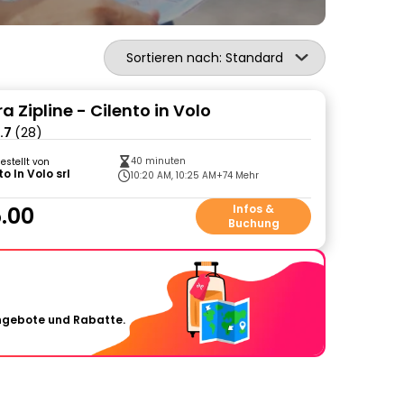
Sortieren nach: Standard
a Zipline - Cilento in Volo
.7
(28)
40 minuten
gestellt von
to In Volo srl
10:20 AM, 10:25 AM
+74 Mehr
.00
Infos &
Buchung
Angebote und Rabatte.