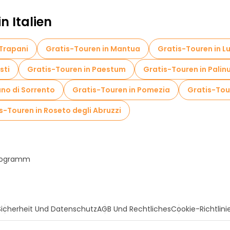
n Italien
 Trapani
Gratis-Touren in Mantua
Gratis-Touren in L
sti
Gratis-Touren in Paestum
Gratis-Touren in Palin
ano di Sorrento
Gratis-Touren in Pomezia
Gratis-Tour
s-Touren in Roseto degli Abruzzi
Programm
Sicherheit Und Datenschutz
AGB Und Rechtliches
Cookie-Richtlini