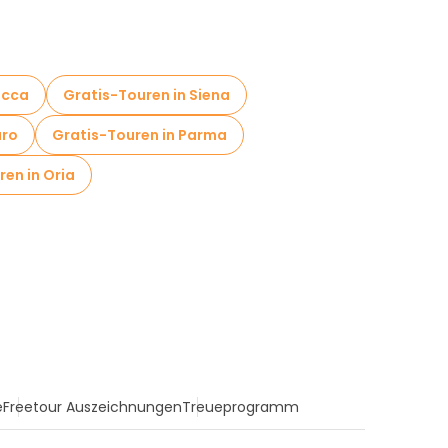
ucca
Gratis-Touren in Siena
uro
Gratis-Touren in Parma
en in Oria
e
Freetour Auszeichnungen
Treueprogramm