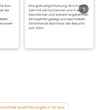
Tel Aviv,
Eine großartige Erfahrung. Nico hat uns
Amir
er die
Yafo mit viel Fachwissen und in einer
Präs
freundlichen und äußerst angenehmen
Gesc
eiter.
Atmosphäre gezeigt und beschrieben.
Unte
enossen!
Der krönende Abschluss des Besuchs
Isra
war, dass...
dies
unstfreie Stadtführungen in Tel Aviv