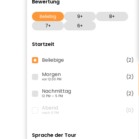
Bewertung
Beliebig
9+
8+
7+
6+
Startzeit
Beliebige
(2)
Morgen
(2)
vor 12:00 PM
Nachmittag
(2)
12 PM — 5 PM
Abend
(0)
nach 5 PM
Sprache der Tour