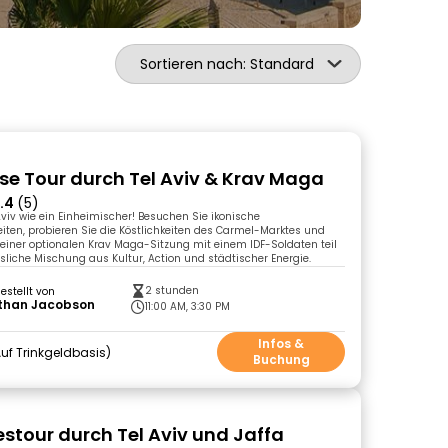
Sortieren nach: Standard
se Tour durch Tel Aviv & Krav Maga
.4
(5)
 Aviv wie ein Einheimischer! Besuchen Sie ikonische
ten, probieren Sie die Köstlichkeiten des Carmel-Marktes und
iner optionalen Krav Maga-Sitzung mit einem IDF-Soldaten teil
sliche Mischung aus Kultur, Action und städtischer Energie.
2 stunden
gestellt von
than Jacobson
11:00 AM, 3:30 PM
Infos &
uf Trinkgeldbasis
Buchung
stour durch Tel Aviv und Jaffa