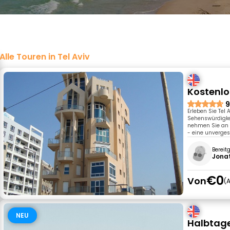
Alle Touren in Tel Aviv
Kostenlo
9
Erleben Sie Tel
Sehenswürdigkei
nehmen Sie an e
- eine unverges
Bereit
Jona
€0
Von
A
NEU
Halbtage