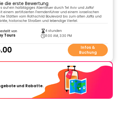
ie die erste Bewertung
ns auf ein halbtägiges Abenteuer durch Tel Aviv und Jaffa!
t einem zertifizierten Fremdenführer und einem israelischen
che Stätten vom Rothschild Boulevard bis zum alten Jaffa und
rkte, historische Straßen und lebendige Viertel.
4 stunden
gestellt von
ay Tours
11:00 AM, 3:30 PM
.00
Infos &
Buchung
Angebote und Rabatte.