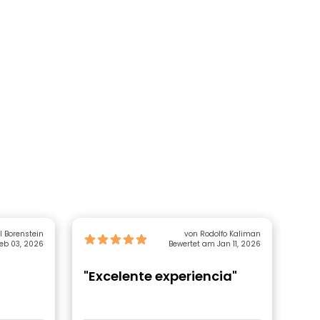
von Rochel Borenstein
von Rodolfo Kaliman
eb 03, 2026
Bewertet am Jan 11, 2026
"Excelente experiencia"
"I
ins