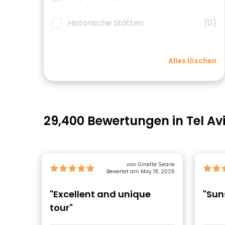
Historische Stätten
(0)
Alles löschen
29,400 Bewertungen in Tel Av
von Ginette Searle
Bewertet am May 18, 2026
"Excellent and unique
"Sun
tour"