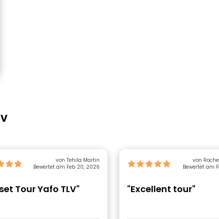
iv
von Tehila Martin
Bewertet am Feb 20, 2026
Bewertet am F
set Tour Yafo TLV"
"Excellent tour"