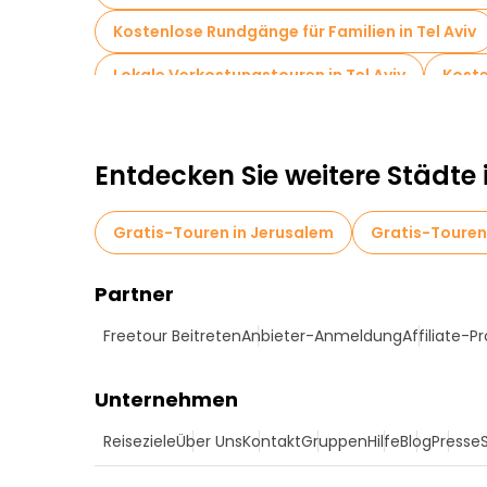
Kostenlose Rundgänge für Familien in Tel Aviv
Lokale Verkostungstouren in Tel Aviv
Koste
Kostenlose Führungen in der Nähe The Carmel
Kostenlose Führungen in der Nähe Neve Tzede
Entdecken Sie weitere Städte i
Gratis-Touren in Jerusalem
Gratis-Touren 
Partner
Freetour Beitreten
Anbieter-Anmeldung
Affiliate-
Unternehmen
Reiseziele
Über Uns
Kontakt
Gruppen
Hilfe
Blog
Presse