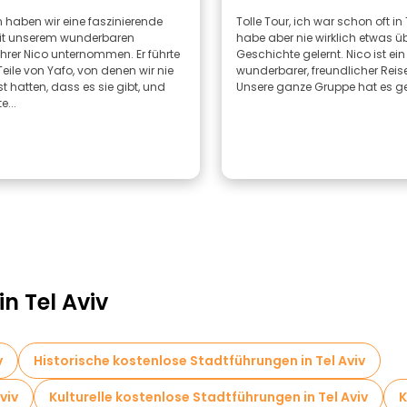
 haben wir eine faszinierende
Tolle Tour, ich war schon oft in 
it unserem wunderbaren
habe aber nie wirklich etwas üb
hrer Nico unternommen. Er führte
Geschichte gelernt. Nico ist ein
Teile von Yafo, von denen wir nie
wunderbarer, freundlicher Reisel
 hatten, dass es sie gibt, und
Unsere ganze Gruppe hat es g
e...
n Tel Aviv
v
Historische kostenlose Stadtführungen in Tel Aviv
viv
Kulturelle kostenlose Stadtführungen in Tel Aviv
K