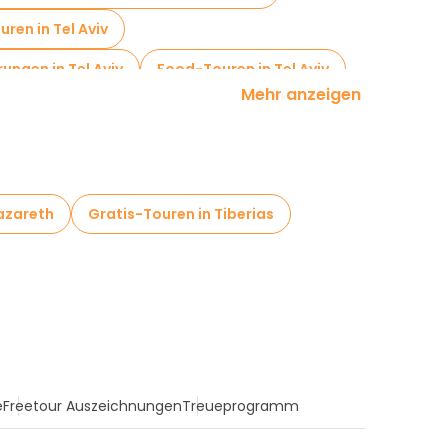
ren in Tel Aviv
ngen in Tel Aviv
Food-Touren in Tel Aviv
Mehr anzeigen
ähe The Clock Tower
azareth
Gratis-Touren in Tiberias
e
Freetour Auszeichnungen
Treueprogramm