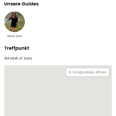
Unsere Guides
Buchen Sie Ihre Tour noch heute und genießen Sie einen
malerischen Tag in Tagaytay!
Marie Jane
Treffpunkt
SM Mall of Asia
In Google Maps öffnen