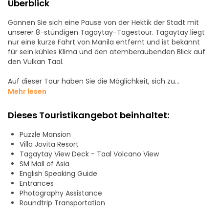
Überblick
Gönnen Sie sich eine Pause von der Hektik der Stadt mit
unserer 8-stündigen Tagaytay-Tagestour. Tagaytay liegt
nur eine kurze Fahrt von Manila entfernt und ist bekannt
für sein kühles Klima und den atemberaubenden Blick auf
den Vulkan Taal.
Auf dieser Tour haben Sie die Möglichkeit, sich zu
entspannen und die Sehenswürdigkeiten der Gegend zu
Mehr lesen
erkunden, darunter die Villa Jovita, ein wunderschönes
Gartenresort, das einzigartige Puzzle Mansion, das die
Dieses Touristikangebot beinhaltet:
größte Puzzlesammlung der Welt beherbergt, und das
ruhige Crosswinds Tagaytay, wo Sie die beruhigende Brise
Puzzle Mansion
und die von der Schweiz inspirierte Architektur genießen
Villa Jovita Resort
können.
Tagaytay View Deck - Taal Volcano View
SM Mall of Asia
Mit Hin- und Rückfahrt, einem erfahrenen Reiseleiter und
English Speaking Guide
allen Eintrittsgeldern ist diese Tour ein stressfreies und
Entrances
unvergessliches Erlebnis. Egal, ob Sie auf der Suche nach
Photography Assistance
Entdeckungen sind oder sich entspannen möchten,
Roundtrip Transportation
Tagaytay ist der perfekte Ort, um zu entkommen.