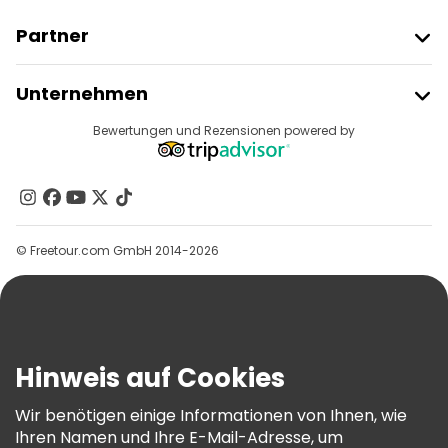
Partner
Freetour Beitreten
Unternehmen
Anbieter-Anmeldung
Reiseziele
Bewertungen und Rezensionen powered by
Affiliate-Programm
Über Uns
Kontakt
Gruppen
© Freetour.com GmbH 2014-2026
Hilfe
Blog
Presse
Sicherheit Und Datenschutz
Hinweis auf Cookies
AGB Und Rechtliches
Wir benötigen einige Informationen von Ihnen, wie
Cookie-Richtlinie
Ihren Namen und Ihre E-Mail-Adresse, um