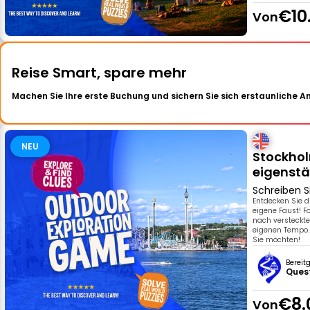
€10
Von
Reise Smart, spare mehr
Machen Sie Ihre erste Buchung und sichern Sie sich erstaunliche 
NEU
Stockhol
eigenst
Schreiben S
Entdecken Sie 
eigene Faust! F
nach versteckt
eigenen Tempo. 
Sie möchten!
Bereit
Ques
€8.
Von