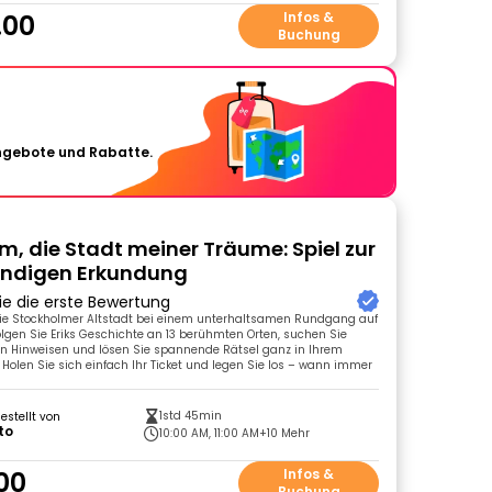
.00
Infos &
Buchung
Angebote und Rabatte.
m, die Stadt meiner Träume: Spiel zur
ändigen Erkundung
ie die erste Bewertung
die Stockholmer Altstadt bei einem unterhaltsamen Rundgang auf
olgen Sie Eriks Geschichte an 13 berühmten Orten, suchen Sie
en Hinweisen und lösen Sie spannende Rätsel ganz in Ihrem
Holen Sie sich einfach Ihr Ticket und legen Sie los – wann immer
1std 45min
gestellt von
to
10:00 AM, 11:00 AM
+10 Mehr
00
Infos &
Buchung