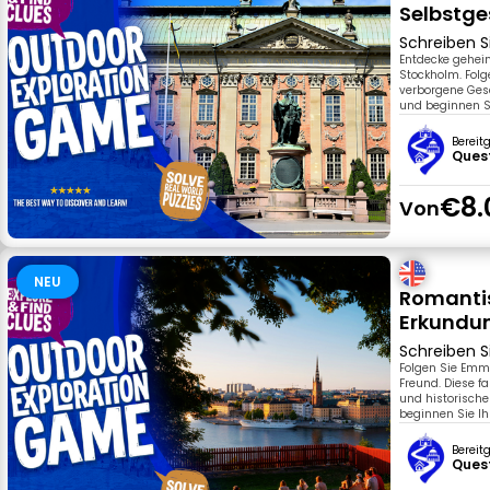
Selbstge
Schreiben S
Entdecke geheim
Stockholm. Folg
verborgene Gesc
und beginnen Si
Bereit
Ques
€8.
Von
NEU
Romantis
Erkundun
Schreiben S
Folgen Sie Emm
Freund. Diese f
und historische
beginnen Sie Ih
Bereit
Ques