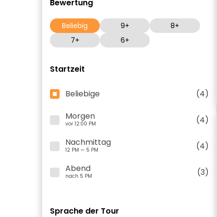
Bewertung
Beliebig
9+
8+
7+
6+
Startzeit
Beliebige
(4)
Morgen
(4)
vor 12:00 PM
Nachmittag
(4)
12 PM — 5 PM
Abend
(3)
nach 5 PM
Sprache der Tour