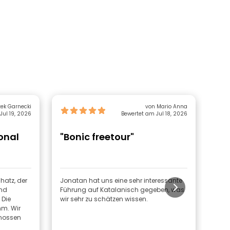
zek Garnecki
von Mario Anna
Jul 19, 2026
Bewertet am Jul 18, 2026
onal
"Bonic freetour"
"To
in
in
chatz, der
Jonatan hat uns eine sehr interessante
Die 
und
Führung auf Katalanisch gegeben, was
supe
 Die
wir sehr zu schätzen wissen.
und 
m. Wir
info
enossen
Wirk