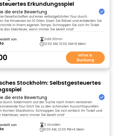
steuertes Erkundungsspiel
ie die erste Bewertung
e Gesellschaften auf einer selbstgeführten Tour durch
en Sie Hinweisen an 10 Orten, lösen Sie Rätsel und entdecken Sie
hichte in Ihrem eigenen Tempo. Schnappen Sie sich Ihr Ticket
e das Abenteuer, wann immer Sie bereit sind!
2std 30min
gestellt von
to
12:00 AM, 10:00 AM
+8 Mehr
00
Infos &
Buchung
ches Stockholm: Selbstgesteuertes
gsspiel
ie die erste Bewertung
a durch Södermalm auf der Suche nach ihrem verlorenen
aszinierende Tour führt Sie zu den schönsten Aussichtspunkten
n Kirchen Stockholms. Schnappen Sie sich einfach Ihr Ticket und
r Abenteuer, wann immer Sie bereit sind!
2 stunden
gestellt von
to
11:00 AM, 12:00 PM
+6 Mehr