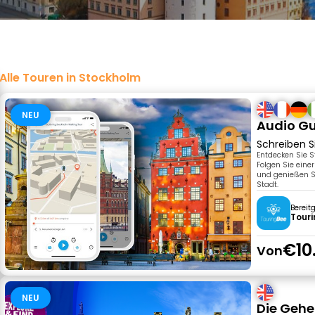
Alle Touren in Stockholm
NEU
Audio G
Schreiben S
Entdecken Sie S
Folgen Sie eine
und genießen S
Stadt.
Bereit
Tour
€10
Von
NEU
Die Gehe