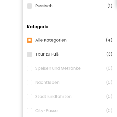
Russisch
(1)
Kategorie
Alle Kategorien
(4)
Tour zu Fuß
(3)
Speisen und Getränke
(0)
Nachtleben
(0)
Stadtrundfahrten
(0)
City-Pässe
(0)