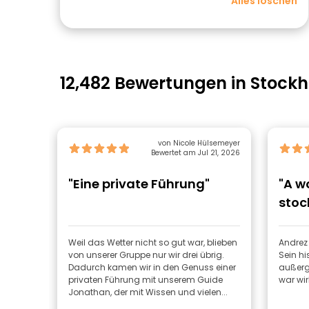
Alles löschen
12,482 Bewertungen in Stock
von Nicole Hülsemeyer
Bewertet am Jul 21, 2026
"Eine private Führung"
"A w
stoc
Weil das Wetter nicht so gut war, blieben
Andrez 
von unserer Gruppe nur wir drei übrig.
Sein hi
Dadurch kamen wir in den Genuss einer
außerg
privaten Führung mit unserem Guide
war wir
Jonathan, der mit Wissen und vielen...