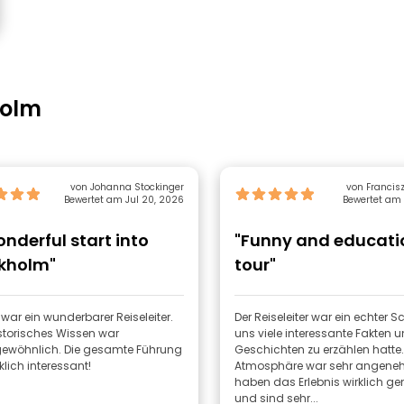
holm
von Johanna Stockinger
von Francis
Bewertet am Jul 20, 2026
Bewertet am 
onderful start into
"Funny and educati
kholm"
tour"
war ein wunderbarer Reiseleiter.
Der Reiseleiter war ein echter S
storisches Wissen war
uns viele interessante Fakten 
ewöhnlich. Die gesamte Führung
Geschichten zu erzählen hatte.
klich interessant!
Atmosphäre war sehr angeneh
haben das Erlebnis wirklich g
und sind sehr...