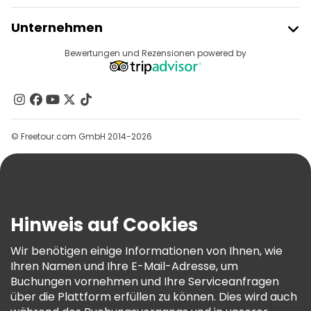
Freetour Beitreten
Unternehmen
Anbieter-Anmeldung
Reiseziele
Bewertungen und Rezensionen powered by
Affiliate-Programm
Über Uns
Kontakt
Gruppen
© Freetour.com GmbH 2014-2026
Hilfe
Blog
Presse
Sicherheit Und Datenschutz
Hinweis auf Cookies
AGB Und Rechtliches
Wir benötigen einige Informationen von Ihnen, wie
Cookie-Richtlinie
Ihren Namen und Ihre E-Mail-Adresse, um
Freetour Auszeichnungen
Buchungen vornehmen und Ihre Serviceanfragen
über die Plattform erfüllen zu können. Dies wird auch
Treueprogramm