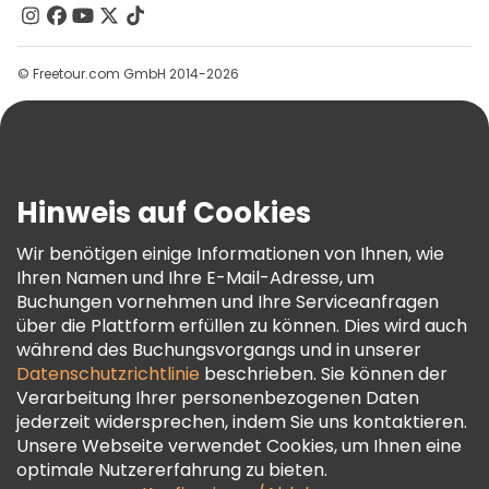
Kontakt
Gruppen
© Freetour.com GmbH 2014-2026
Hilfe
Blog
Presse
Sicherheit Und Datenschutz
Hinweis auf Cookies
AGB Und Rechtliches
Wir benötigen einige Informationen von Ihnen, wie
Cookie-Richtlinie
Ihren Namen und Ihre E-Mail-Adresse, um
Freetour Auszeichnungen
Buchungen vornehmen und Ihre Serviceanfragen
über die Plattform erfüllen zu können. Dies wird auch
Treueprogramm
während des Buchungsvorgangs und in unserer
Datenschutzrichtlinie
beschrieben. Sie können der
Verarbeitung Ihrer personenbezogenen Daten
jederzeit widersprechen, indem Sie uns kontaktieren.
Unsere Webseite verwendet Cookies, um Ihnen eine
optimale Nutzererfahrung zu bieten.