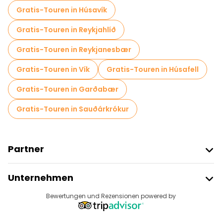
Gratis-Touren in Húsavík
Gratis-Touren in Reykjahlíð
Gratis-Touren in Reykjanesbær
Gratis-Touren in Vík
Gratis-Touren in Húsafell
Gratis-Touren in Garðabær
Gratis-Touren in Sauðárkrókur
Partner
Freetour Beitreten
Unternehmen
Anbieter-Anmeldung
Reiseziele
Bewertungen und Rezensionen powered by
Affiliate-Programm
Über Uns