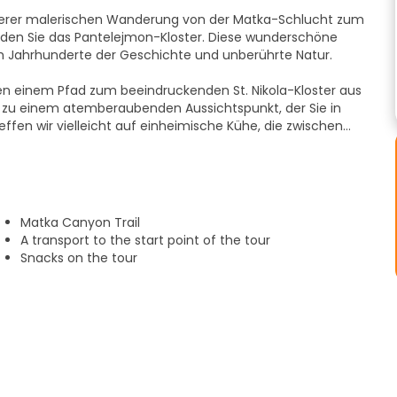
unserer malerischen Wanderung von der Matka-Schlucht zum
den Sie das Pantelejmon-Kloster. Diese wunderschöne
h Jahrhunderte der Geschichte und unberührte Natur.
n einem Pfad zum beeindruckenden St. Nikola-Kloster aus
rt zu einem atemberaubenden Aussichtspunkt, der Sie in
ffen wir vielleicht auf einheimische Kühe, die zwischen
fel führen können.
icht auf Skopje. Sie haben die Wahl, die nächsten zwei
 zu verbringen oder das außergewöhnliche St.
suchen, ein verstecktes Juwel innerhalb des
Matka Canyon Trail
A transport to the start point of the tour
Snacks on the tour
uer und entdecken Sie Skopje wie nie zuvor!