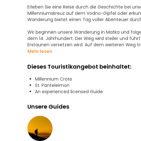
Erleben Sie eine Reise durch die Geschichte bei 
Millenniumskreuz auf dem Vodno-Gipfel oder erkun
Wanderung bietet einen Tag voller Abenteuer durc
Wir beginnen unsere Wanderung in Matka und folge
dem 14. Jahrhundert. Der Weg wird steiler und füh
Erstaunen versetzen wird. Auf dem weiteren Weg tre
Mai und Oktober frei herumlaufen und uns zum Gip
Mehr lesen
Auf dem Gipfel genießen Sie eine spektakuläre Auss
Dieses Touristikangebot beinhaltet:
Stunden mit einer Wanderung zum Millenniumskreuz
Pantelejmon-Kloster aus dem 12. Jahrhundert zu be
Millennium Cross
Klosterkomplexes.
St. Panteleimon
An experienced licensed Guide
Dauer der Tour: Ungefähr 6 Stunden
Entfernung: 10 Kilometer
Unsere Guides
Höhendifferenz: 780 Meter
Begleiten Sie uns auf dieses unvergessliche Abente