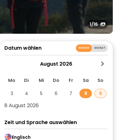
1
/16
Datum wählen
WOCHE
MONAT
August 2026
Mo
Di
Mi
Do
Fr
Sa
So
3
4
5
6
7
8
9
8 August 2026
Zeit und Sprache auswählen
Englisch