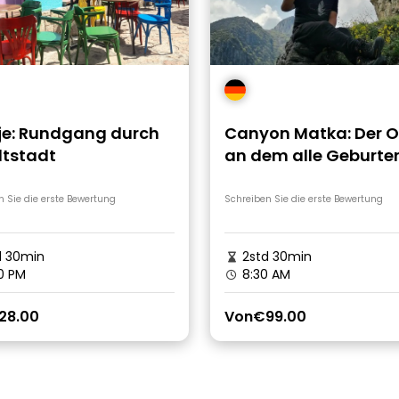
je: Rundgang durch
Canyon Matka: Der O
ltstadt
an dem alle Geburte
ihren Anfang nehme
n Sie die erste Bewertung
Schreiben Sie die erste Bewertung
d 30min
2std 30min
0 PM
8:30 AM
28.00
Von
€99.00