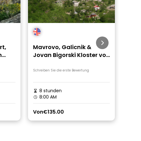
rt,
Mavrovo, Galicnik &
Skop
n
Jovan Bigorski Kloster von
Ges
n
Skopje aus
von 
Schreiben Sie die erste Bewertung
Schreib
8 stunden
2st
8:00 AM
9:0
Von
€135.00
Von
€